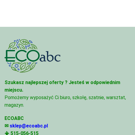
Szukasz najlepszej oferty ?
Jesteś w odpowiednim
miejscu.
Pomożemy wyposażyć Ci biuro, szkołę, szatnie, warsztat,
magazyn.
ECOABC
✉
sklep@ecoabc.pl
📳
515-056-515