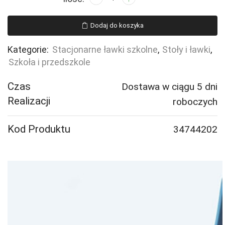
Stół
SONITUS,
Dodaj do koszyka
1200x800x760
mm,
Kategorie:
Stacjonarne ławki szkolne
,
Stoły i ławki
,
laminat
Szkoła i przedszkole
HPL
brzoza,
Czas
Dostawa w ciągu 5 dni
szary
Realizacji
roboczych
aluminium
Kod Produktu
34744202