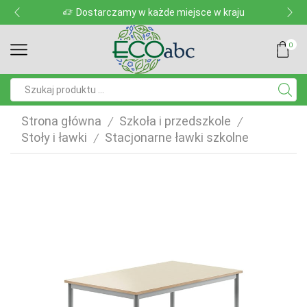
Dostarczamy w każde miejsce w kraju
0
Pole
wyszukiwania
Strona główna
Szkoła i przedszkole
/
/
Stoły i ławki
Stacjonarne ławki szkolne
/