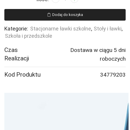
Stół
SONITUS,
Dodaj do koszyka
1400x800x900
mm,
Kategorie:
Stacjonarne ławki szkolne
,
Stoły i ławki
,
laminat
Szkoła i przedszkole
HPL
biały,
Czas
Dostawa w ciągu 5 dni
szary
Realizacji
roboczych
aluminium
Kod Produktu
34779203