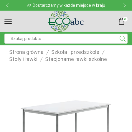
Dostarczamy w każde miejsce w kraju
0
Pole
wyszukiwania
Strona główna
Szkoła i przedszkole
/
/
Stoły i ławki
Stacjonarne ławki szkolne
/