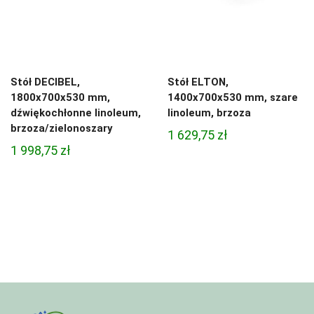
Stół DECIBEL,
Stół ELTON,
1800x700x530 mm,
1400x700x530 mm, szare
dźwiękochłonne linoleum,
linoleum, brzoza
brzoza/zielonoszary
1 629,75
zł
1 998,75
zł