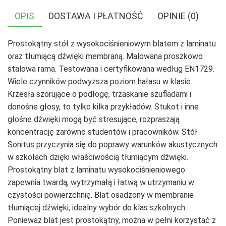
OPIS
DOSTAWA I PŁATNOŚĆ
OPINIE (0)
Prostokątny stół z wysokociśnieniowym blatem z laminatu
oraz tłumiącą dźwięki membraną. Malowana proszkowo
stalowa rama. Testowana i certyfikowana według EN1729.
Wiele czynników podwyższa poziom hałasu w klasie.
Krzesła szorujące o podłogę, trzaskanie szufladami i
donośne głosy, to tylko kilka przykładów. Stukot i inne
głośne dźwięki mogą być stresujące, rozpraszają
koncentrację zarówno studentów i pracowników. Stół
Sonitus przyczynia się do poprawy warunków akustycznych
w szkołach dzięki właściwością tłumiącym dźwięki.
Prostokątny blat z laminatu wysokociśnieniowego
zapewnia twardą, wytrzymałą i łatwą w utrzymaniu w
czystości powierzchnię. Blat osadzony w membranie
tłumiącej dźwięki, idealny wybór do klas szkolnych.
Ponieważ blat jest prostokątny, można w pełni korzystać z