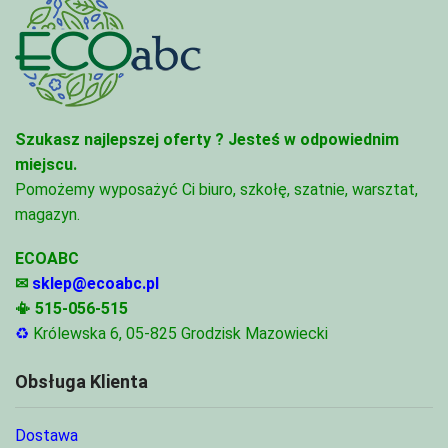
Szukasz najlepszej oferty ?
Jesteś w odpowiednim
miejscu.
Pomożemy wyposażyć Ci biuro, szkołę, szatnie, warsztat,
magazyn.
ECOABC
✉
sklep@ecoabc.pl
📳
515-056-515
♻
Królewska 6, 05-825 Grodzisk Mazowiecki
Obsługa Klienta
Dostawa