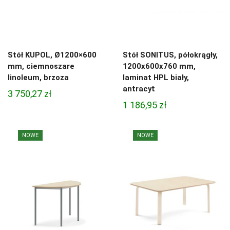
Stół KUPOL, Ø1200×600
Stół SONITUS, półokrągły,
mm, ciemnoszare
1200x600x760 mm,
linoleum, brzoza
laminat HPL biały,
antracyt
3 750,27
zł
1 186,95
zł
NOWE
NOWE