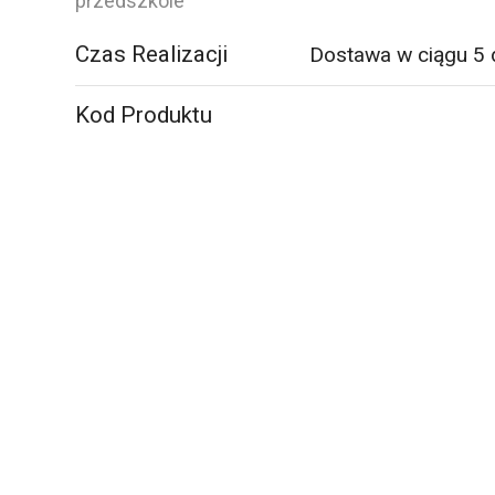
1600x700x900
przedszkole
mm,
Czas Realizacji
Dostawa w ciągu 5 
laminat
HPL
szary,
Kod Produktu
biały