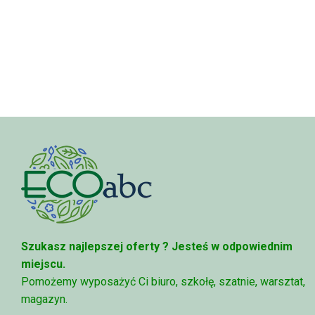
Szukasz najlepszej oferty ?
Jesteś w odpowiednim
miejscu.
Pomożemy wyposażyć Ci biuro, szkołę, szatnie, warsztat,
magazyn.