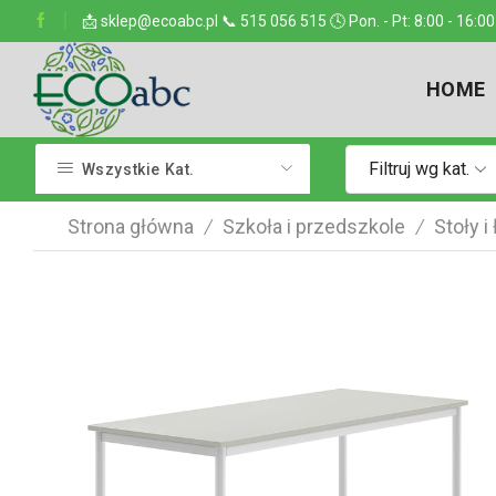
ejsce w kraju
📩 sklep@ecoabc.pl 📞 515 056 515 🕓 Pon. - Pt: 8:00 - 16:00
Dostarczamy w każde miejsce
HOME
Filtruj wg kat.
Wszystkie Kat.
Strona główna
Szkoła i przedszkole
Stoły i
/
/