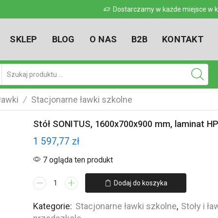
 w kraju
Dostarczamy w każde miejsce w kr
SKLEP
BLOG
O NAS
B2B
KONTAKT
Pole
wyszukiwania
 ławki
Stacjonarne ławki szkolne
/
Stół SONITUS, 1600x700x900 mm, laminat HPL
1 597,77
zł
7 ogląda ten produkt
ilość
Dodaj do koszyka
Stół
SONITUS,
Kategorie:
Stacjonarne ławki szkolne
,
Stoły i ła