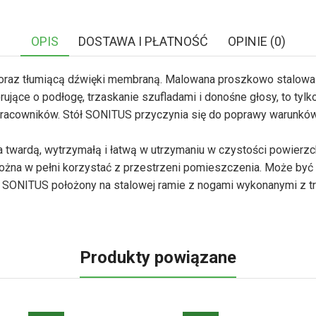
OPIS
DOSTAWA I PŁATNOŚĆ
OPINIE (0)
 oraz tłumiącą dźwięki membraną. Malowana proszkowo stalowa 
ące o podłogę, trzaskanie szufladami i donośne głosy, to tylko
 pracowników. Stół SONITUS przyczynia się do poprawy warunkó
twardą, wytrzymałą i łatwą w utrzymaniu w czystości powierzch
 można w pełni korzystać z przestrzeni pomieszczenia. Może by
ół SONITUS położony na stalowej ramie z nogami wykonanymi z t
Produkty powiązane