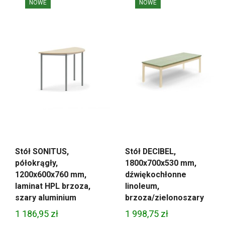
NOWE
NOWE
Stół SONITUS,
Stół DECIBEL,
półokrągły,
1800x700x530 mm,
1200x600x760 mm,
dźwiękochłonne
laminat HPL brzoza,
linoleum,
szary aluminium
brzoza/zielonoszary
1 186,95
zł
1 998,75
zł