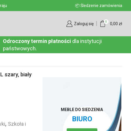
aju
📦 Śledzenie zamówienia
0
Zaloguj się
0,00
zł
Odroczony termin płatności
dla instytucji
państwowych.
 szary, biały
MEBLE DO SIEDZENIA
BIURO
wki
,
Szkoła i