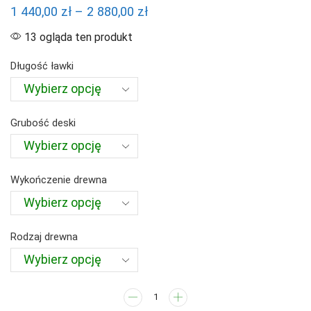
Zakres
1 440,00
zł
–
2 880,00
zł
cen:
13 ogląda ten produkt
od
Długość ławki
1
440,00 zł
do
Grubość deski
2
880,00 zł
Wykończenie drewna
Rodzaj drewna
ilość