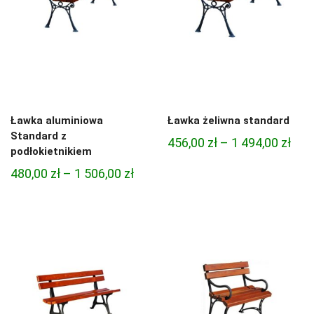
Ławka aluminiowa
Ławka żeliwna standard
Standard z
Zak
456,00
zł
–
1 494,00
zł
podłokietnikiem
cen:
Zakres
480,00
zł
–
1 506,00
zł
od
cen:
456,
od
do
480,00 zł
1
do
494,
1
506,00 zł