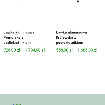
Ławka aluminiowa
Ławka aluminiowa
Pomorska z
Królewska z
podłokietnikiem
podłokietnikiem
Zakres
Zak
726,00
zł
–
1 794,00
zł
558,00
zł
–
1 686,00
zł
cen:
cen:
od
od
726,00 zł
558,
do
do
1
1
794,00 zł
686,