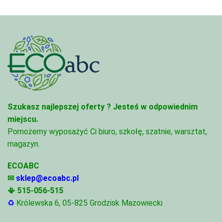
Szukasz najlepszej oferty ?
Jesteś w odpowiednim
miejscu.
Pomożemy wyposażyć Ci biuro, szkołę, szatnie, warsztat,
magazyn.
ECOABC
✉
sklep@ecoabc.pl
📳
515-056-515
♻
Królewska 6, 05-825 Grodzisk Mazowiecki