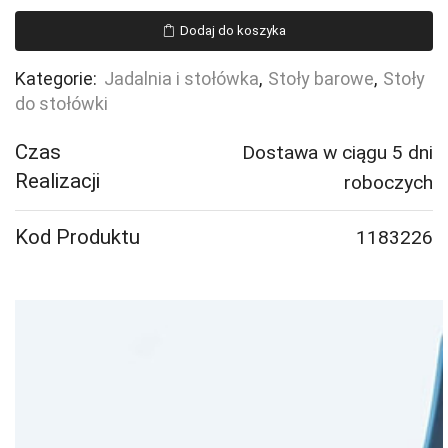
VARIOUS,
Dodaj do koszyka
Ø700x1050
mm,
Kategorie:
Jadalnia i stołówka
,
Stoły barowe
,
Stoły
srebrny,
do stołówki
dąb
Czas
Dostawa w ciągu 5 dni
Realizacji
roboczych
Kod Produktu
1183226