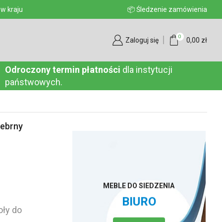
aju
📦 Śledzenie zamówienia
0
Zaloguj się
0,00
zł
Odroczony termin płatności
dla instytucji
państwowych.
ebrny
MEBLE DO SIEDZENIA
BIURO
oły do