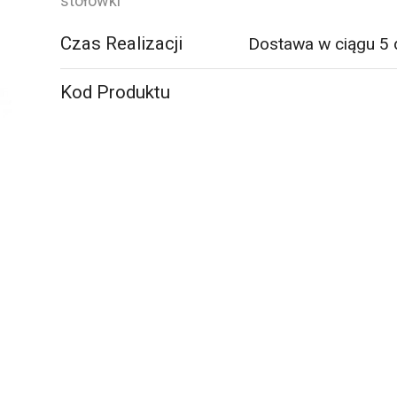
1800x800x720
stołówki
mm,
Czas Realizacji
Dostawa w ciągu 5 
brzoza/srebrny
Kod Produktu