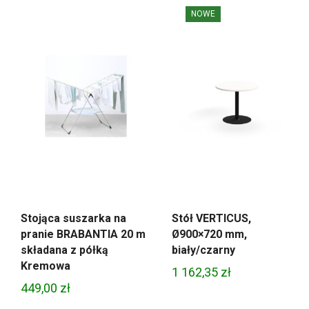
NOWE
Stojąca suszarka na
Stół VERTICUS,
pranie BRABANTIA 20 m
Ø900×720 mm,
składana z półką
biały/czarny
Kremowa
1 162,35
zł
449,00
zł