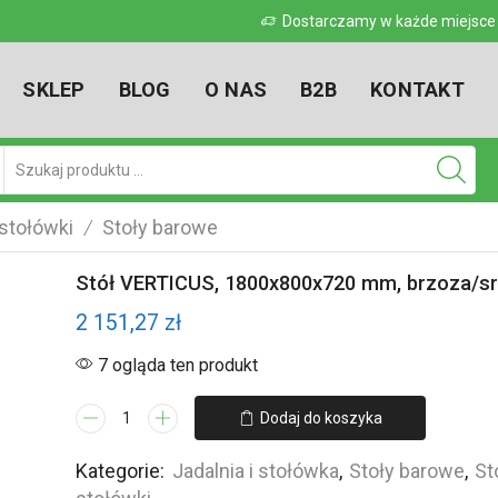
 w kraju
Dostarczamy w każde miejsce w kr
SKLEP
BLOG
O NAS
B2B
KONTAKT
Pole
wyszukiwania
 stołówki
Stoły barowe
/
Stół VERTICUS, 1800x800x720 mm, brzoza/sr
2 151,27
zł
7 ogląda ten produkt
ilość
Dodaj do koszyka
Stół
VERTICUS,
Kategorie:
Jadalnia i stołówka
,
Stoły barowe
,
St