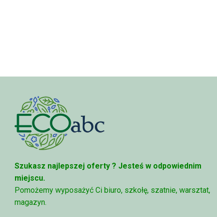
Szukasz najlepszej oferty ?
Jesteś w odpowiednim
miejscu.
Pomożemy wyposażyć Ci biuro, szkołę, szatnie, warsztat,
magazyn.