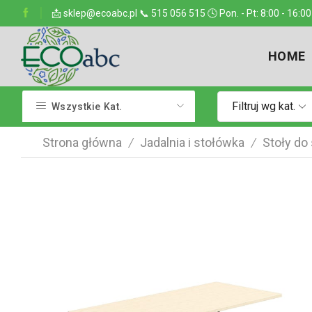
ejsce w kraju
📩 sklep@ecoabc.pl 📞 515 056 515 🕓 Pon. - Pt: 8:00 - 16:00
Dostarczamy w każde miejsce
HOME
Filtruj wg kat.
Wszystkie Kat.
Strona główna
Jadalnia i stołówka
Stoły do
/
/