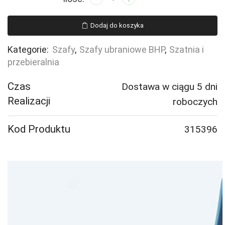
Szafa
ubraniowa
Dodaj do koszyka
CLASSIC,
2
Kategorie:
Szafy
,
Szafy ubraniowe BHP
,
Szatnia i
moduły,
przebieralnia
1740x800x550
mm,
Czas
Dostawa w ciągu 5 dni
czarny
Realizacji
roboczych
Kod Produktu
315396