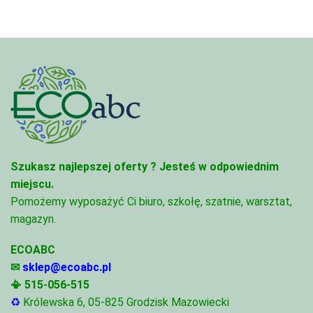
Szukasz najlepszej oferty ?
Jesteś w odpowiednim
miejscu.
Pomożemy wyposażyć Ci biuro, szkołę, szatnie, warsztat,
magazyn.
ECOABC
✉
sklep@ecoabc.pl
📳
515-056-515
♻
Królewska 6, 05-825 Grodzisk Mazowiecki