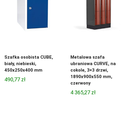
Szafka osobista CUBE,
Metalowa szafa
biały, niebieski,
ubraniowa CURVE, na
450x250x400 mm
cokole, 3×3 drzwi,
1890x900x550 mm,
490,77
zł
czerwony
4 365,27
zł