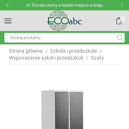
Dostarczamy w każde miejsce w kraju
0
Pole
wyszukiwania
Strona główna
Szkoła i przedszkole
/
/
Wyposażenie szkół i przedszkoli
Szafy
/