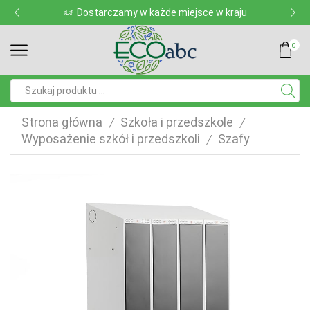
Dostarczamy w każde miejsce w kraju
0
Pole
wyszukiwania
Strona główna
Szkoła i przedszkole
/
/
Wyposażenie szkół i przedszkoli
Szafy
/