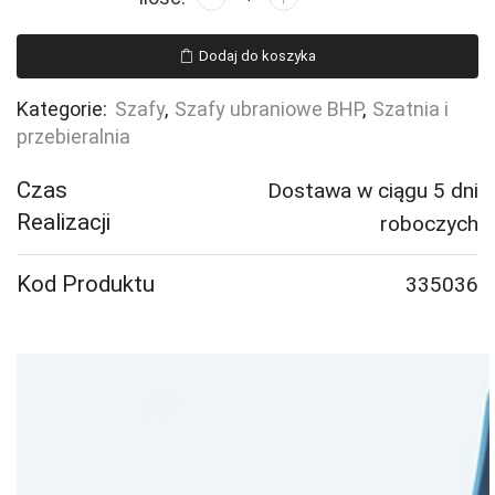
Szafa
ubraniowa
Dodaj do koszyka
CLASSIC,
4
Kategorie:
Szafy
,
Szafy ubraniowe BHP
,
Szatnia i
moduły,
przebieralnia
1900x1200x550
mm,
Czas
Dostawa w ciągu 5 dni
czarny
Realizacji
roboczych
Kod Produktu
335036