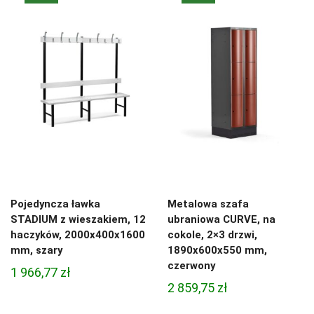
Pojedyncza ławka
Metalowa szafa
STADIUM z wieszakiem, 12
ubraniowa CURVE, na
haczyków, 2000x400x1600
cokole, 2×3 drzwi,
mm, szary
1890x600x550 mm,
czerwony
1 966,77
zł
2 859,75
zł