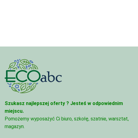
Szukasz najlepszej oferty ?
Jesteś w odpowiednim
miejscu.
Pomożemy wyposażyć Ci biuro, szkołę, szatnie, warsztat,
magazyn.