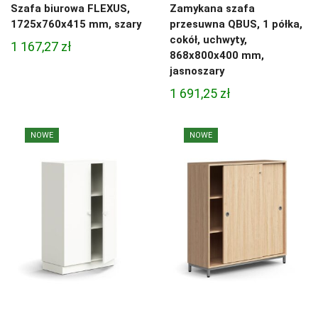
Szafa biurowa FLEXUS,
Zamykana szafa
1725x760x415 mm, szary
przesuwna QBUS, 1 półka,
cokół, uchwyty,
1 167,27
zł
868x800x400 mm,
jasnoszary
1 691,25
zł
NOWE
NOWE