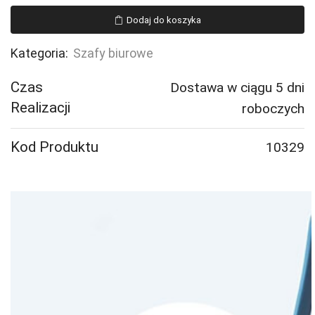
mała,
Dodaj do koszyka
380x550x340
mm,
Kategoria:
Szafy biurowe
biały
Czas
Dostawa w ciągu 5 dni
Realizacji
roboczych
Kod Produktu
10329