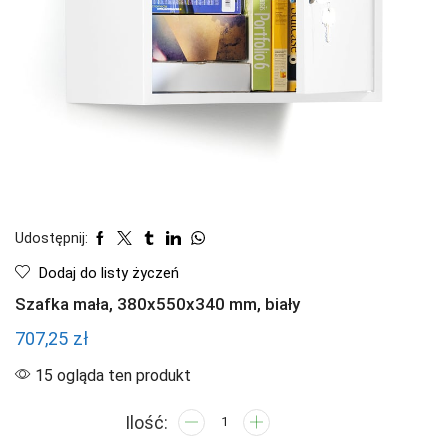
Udostępnij:
Dodaj do listy życzeń
Szafka mała, 380x550x340 mm, biały
707,25
zł
15 ogląda ten produkt
ilość
Szafka