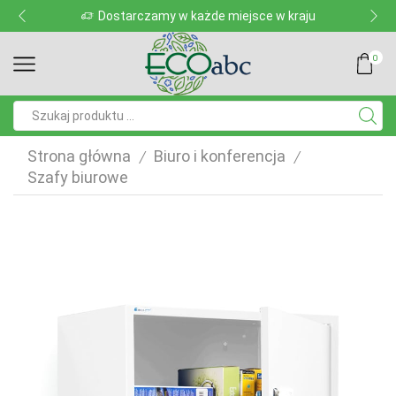
Dostarczamy w każde miejsce w kraju
0
Pole
wyszukiwania
Strona główna
Biuro i konferencja
/
/
Szafy biurowe