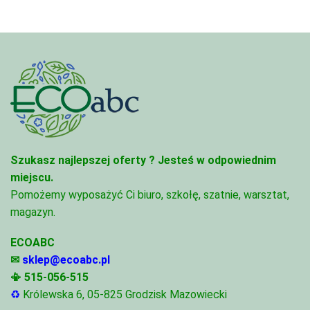
Szukasz najlepszej oferty ?
Jesteś w odpowiednim
miejscu.
Pomożemy wyposażyć Ci biuro, szkołę, szatnie, warsztat,
magazyn.
ECOABC
✉
sklep@ecoabc.pl
📳
515-056-515
♻
Królewska 6, 05-825 Grodzisk Mazowiecki