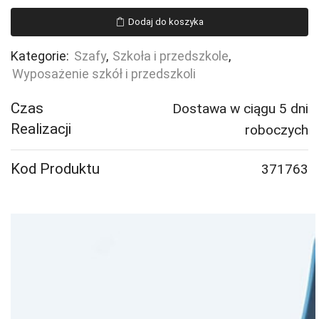
ścienna
Dodaj do koszyka
THEO,
500x800x320
Kategorie:
Szafy
,
Szkoła i przedszkole
,
mm,
Wyposażenie szkół i przedszkoli
biały
Czas
Dostawa w ciągu 5 dni
Realizacji
roboczych
Kod Produktu
371763