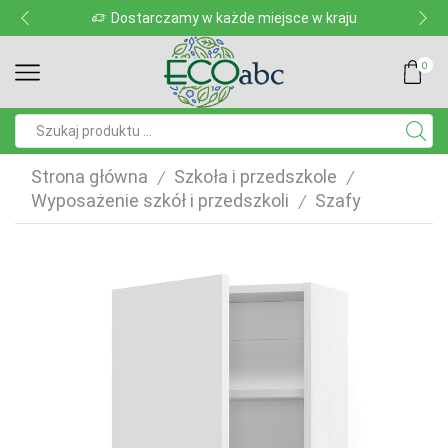
Dostarczamy w każde miejsce w kraju
0
Pole
wyszukiwania
Strona główna
Szkoła i przedszkole
/
/
Wyposażenie szkół i przedszkoli
Szafy
/