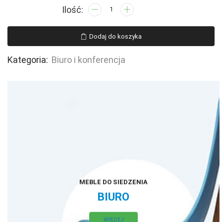
ilość
TUNE
(139Y)
Dodaj do koszyka
-
CZARNY,
Kategoria:
Biuro i konferencja
SIATKA
AK66
SZARA/TKANINA
BL407
BUTTERCUP
MEBLE DO SIEDZENIA
BIURO
WIĘCEJ