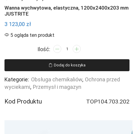
Wanna wychwytowa, elastyczna, 1200x2400x203 mm
JUSTRITE
3 123,00
zł
5 ogląda ten produkt
ilość
Wanna
wychwytowa,
Dodaj do koszyka
elastyczna,
1200x2400x203
Kategorie:
Obsługa chemikaliów
,
Ochrona przed
mm
wyciekami
,
Przemysł i magazyn
JUSTRITE
Kod Produktu
TOP104.703.202