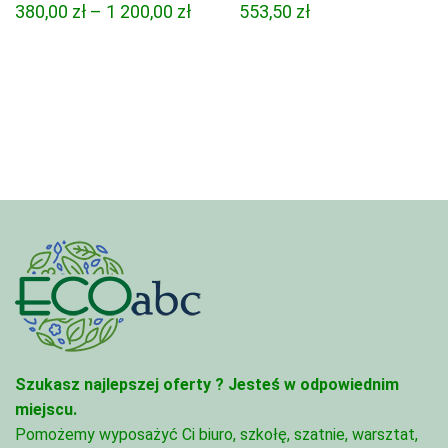
Zakres
380,00
zł
–
1 200,00
zł
553,50
zł
cen:
od
380,00 zł
do
1
200,00 zł
Szukasz najlepszej oferty ?
Jesteś w odpowiednim
miejscu.
Pomożemy wyposażyć Ci biuro, szkołę, szatnie, warsztat,