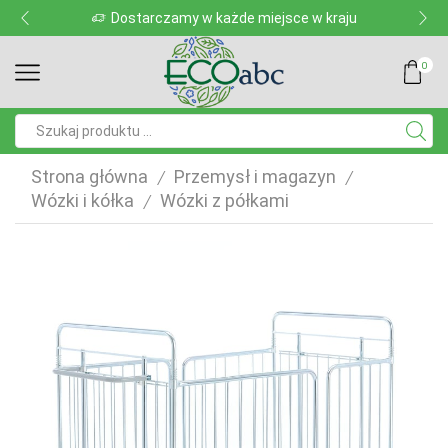
Dostarczamy w każde miejsce w kraju
0
Pole
wyszukiwania
Strona główna
Przemysł i magazyn
/
/
Wózki i kółka
Wózki z półkami
/