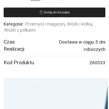
Wózek
CARRIER,
Dodaj do koszyka
z
siatki,
Kategorie:
Przemysł i magazyn
,
Wózki i kółka
,
z
Wózki z półkami
przesuwnymi
ściankami,
Czas
Dostawa w ciągu 5 dni
1800x850x1180
Realizacji
roboczych
mm
Kod Produktu
260533