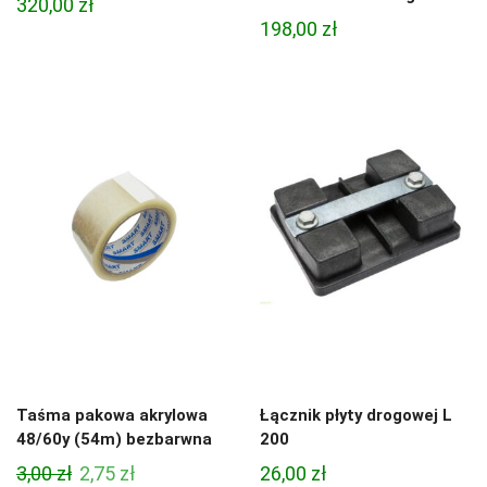
320,00
zł
198,00
zł
Taśma pakowa akrylowa
Łącznik płyty drogowej L
48/60y (54m) bezbarwna
200
Pierwotna
Aktualna
3,00
zł
2,75
zł
26,00
zł