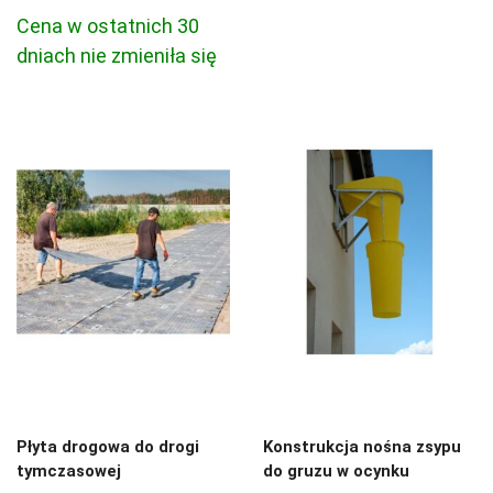
cena
cena
Cena w ostatnich 30
wynosiła:
wynosi:
dniach nie zmieniła się
3,00 zł.
2,75 zł.
Płyta drogowa do drogi
Konstrukcja nośna zsypu
tymczasowej
do gruzu w ocynku