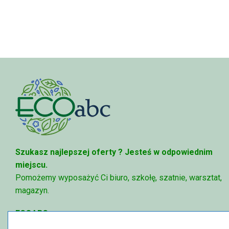
Szukasz najlepszej oferty ?
Jesteś w odpowiednim
miejscu.
Pomożemy wyposażyć Ci biuro, szkołę, szatnie, warsztat,
magazyn.
ECOABC
✉
sklep@ecoabc.pl