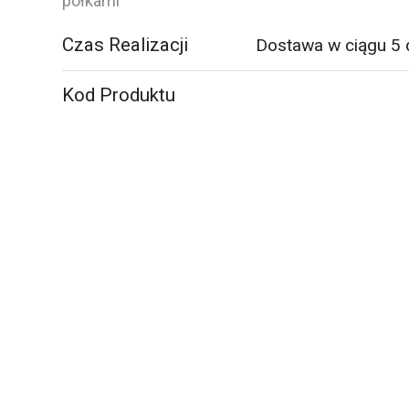
samodzielnej
półkami
budowy
Czas Realizacji
Dostawa w ciągu 5 
PICKUP,
1380x660
mm
Kod Produktu