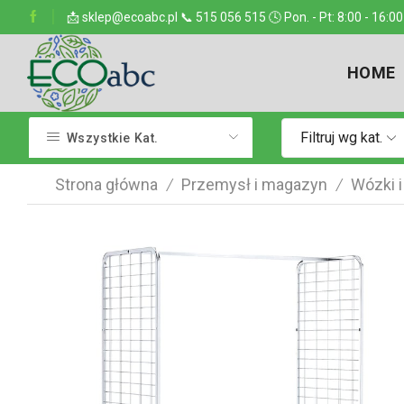
ejsce w kraju
📩 sklep@ecoabc.pl 📞 515 056 515 🕓 Pon. - Pt: 8:00 - 16:00
Dostarczamy w każde miejsce
HOME
Filtruj wg kat.
Wszystkie Kat.
Strona główna
Przemysł i magazyn
Wózki i
/
/