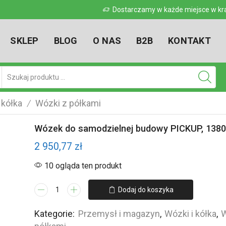
 w kraju
Dostarczamy w każde miejsce w kr
SKLEP
BLOG
O NAS
B2B
KONTAKT
Pole
wyszukiwania
 kółka
Wózki z półkami
/
Wózek do samodzielnej budowy PICKUP, 13
2 950,77
zł
10 ogląda ten produkt
ilość
Dodaj do koszyka
Wózek
do
Kategorie:
Przemysł i magazyn
,
Wózki i kółka
,
W