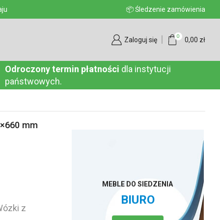
aju
📦 Śledzenie zamówienia
0
Zaloguj się
0,00
zł
Odroczony termin płatności
dla instytucji
państwowych.
80×660 mm
MEBLE DO SIEDZENIA
BIURO
ózki z