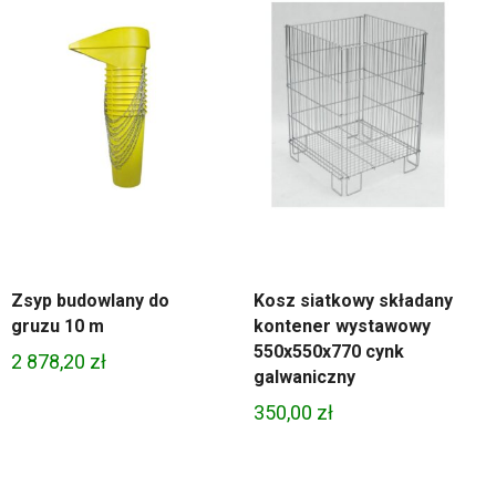
Zsyp budowlany do
Kosz siatkowy składany
gruzu 10 m
kontener wystawowy
550x550x770 cynk
2 878,20
zł
galwaniczny
350,00
zł