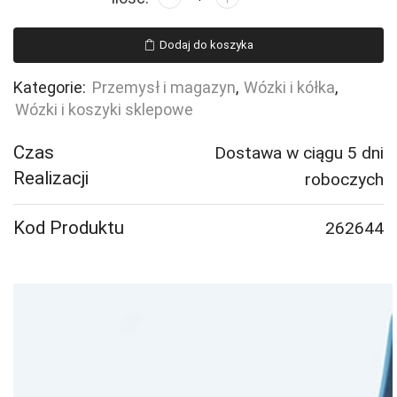
Wózek
platformowy
Dodaj do koszyka
TRANSFER,
2
Kategorie:
Przemysł i magazyn
,
Wózki i kółka
,
stalowe
Wózki i koszyki sklepowe
burty,
900x500
Czas
Dostawa w ciągu 5 dni
mm,
Realizacji
roboczych
koła
z
Kod Produktu
262644
elastycznej
gumy,
z
hamulcami