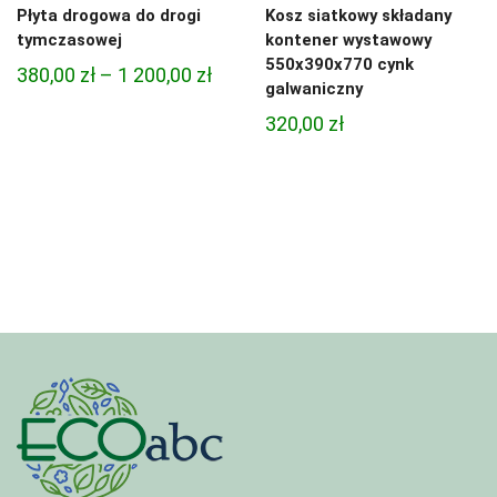
Płyta drogowa do drogi
Kosz siatkowy składany
tymczasowej
kontener wystawowy
550x390x770 cynk
Zakres
380,00
zł
–
1 200,00
zł
galwaniczny
cen:
320,00
zł
od
380,00 zł
do
1
200,00 zł