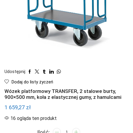
Udostępnij:
Dodaj do listy życzeń
Wózek platformowy TRANSFER, 2 stalowe burty,
900×500 mm, koła z elastycznej gumy, z hamulcami
1 659,27
zł
16 ogląda ten produkt
ilość