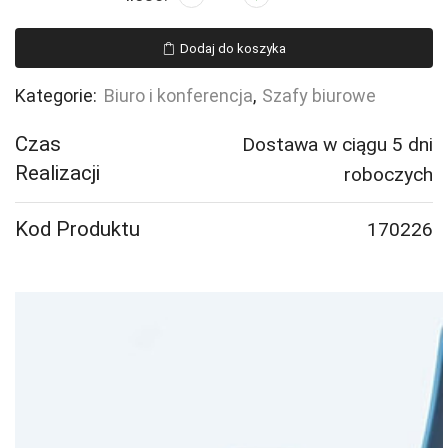
Zamykana
szafa
Dodaj do koszyka
przesuwna
QBUS,
Kategorie:
Biuro i konferencja
,
Szafy biurowe
3
półki,
Czas
Dostawa w ciągu 5 dni
cokół,
Realizacji
roboczych
uchwyty,
1636x1200x400
Kod Produktu
170226
mm,
dąb