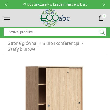
Dostarczamy w każde miejsce w kraju
0
Pole
wyszukiwania
Strona główna
Biuro i konferencja
/
/
Szafy biurowe