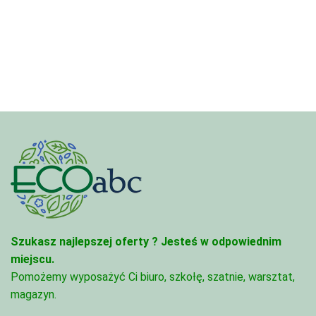
Szukasz najlepszej oferty ?
Jesteś w odpowiednim
miejscu.
Pomożemy wyposażyć Ci biuro, szkołę, szatnie, warsztat,
magazyn.