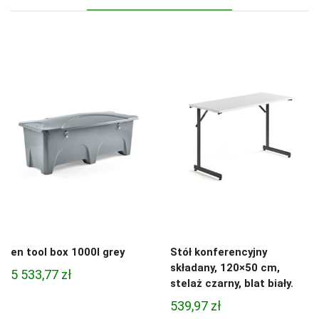
en tool box 1000l grey
Stół konferencyjny
składany, 120×50 cm,
5 533,77
zł
stelaż czarny, blat biały.
539,97
zł