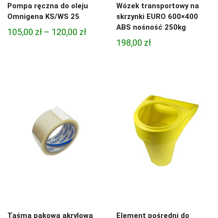
Pompa ręczna do oleju
Wózek transportowy na
Omnigena KS/WS 25
skrzynki EURO 600×400
ABS nośność 250kg
Zakres
105,00
zł
–
120,00
zł
198,00
zł
cen:
od
105,00 zł
do
120,00 zł
Taśma pakowa akrylowa
Element pośredni do