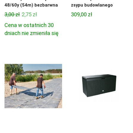
48/60y (54m) bezbarwna
zsypu budowlanego
Pierwotna
Aktualna
3,00
zł
2,75
zł
309,00
zł
cena
cena
Cena w ostatnich 30
wynosiła:
wynosi:
dniach nie zmieniła się
3,00 zł.
2,75 zł.