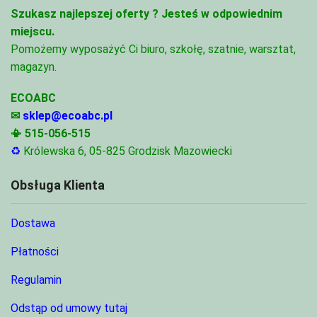
Szukasz najlepszej oferty ?
Jesteś w odpowiednim
miejscu.
Pomożemy wyposażyć Ci biuro, szkołę, szatnie, warsztat,
magazyn.
ECOABC
✉
sklep@ecoabc.pl
📳
515-056-515
♻
Królewska 6, 05-825 Grodzisk Mazowiecki
Obsługa Klienta
Dostawa
Płatności
Regulamin
Odstąp od umowy tutaj