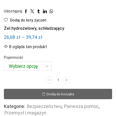
Udostępnij:
Dodaj do listy życzeń
Żel hydrożelowy, schładzający
Zakres
26,08
zł
–
39,74
zł
cen:
8 ogląda ten produkt
od
Pojemność
26,08 zł
do
39,74 zł
ilość
Żel
hydrożelowy,
Dodaj do koszyka
schładzający
Kategorie:
Bezpieczeństwo
,
Pierwsza pomoc
,
Przemysł i magazyn