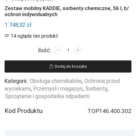
Zestaw mobilny KADDIE, sorbenty chemiczne, 56 l, b/
ochron indywidualnych
1 748,32
zł
14 ogląda ten produkt
ilość
Zestaw
mobilny
Dodaj do koszyka
KADDIE,
sorbenty
Kategorii:
Obsługa chemikaliów
,
Ochrona przed
chemiczne,
wyciekami
,
Przemysł i magazyn
,
Sorbenty
,
56
Sprzątanie i gospodarka odpadami
l,
b/
Kod Produktu
TOP146.400.302
ochron
indywidualnych