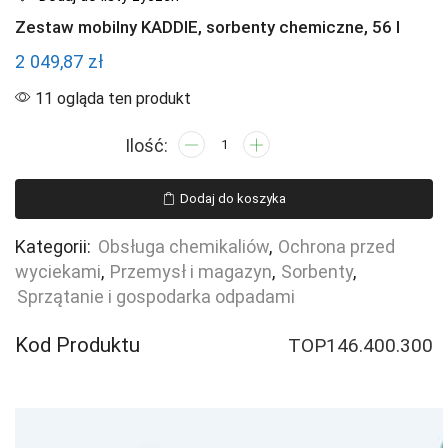
Zestaw mobilny KADDIE, sorbenty chemiczne, 56 l
2 049,87
zł
11 ogląda ten produkt
ilość
Zestaw
mobilny
Dodaj do koszyka
KADDIE,
sorbenty
Kategorii:
Obsługa chemikaliów
,
Ochrona przed
chemiczne,
wyciekami
,
Przemysł i magazyn
,
Sorbenty
,
56
Sprzątanie i gospodarka odpadami
l
Kod Produktu
TOP146.400.300