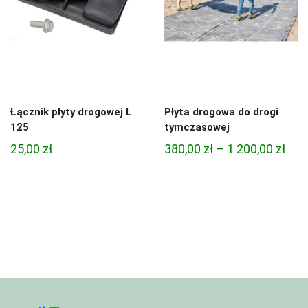
Łącznik płyty drogowej L
Płyta drogowa do drogi
125
tymczasowej
Zak
25,00
zł
380,00
zł
–
1 200,00
zł
cen:
od
380,
do
1
200,