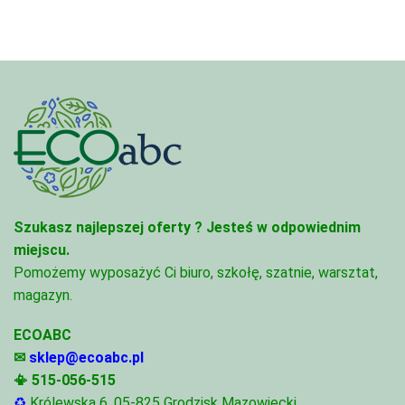
Szukasz najlepszej oferty ?
Jesteś w odpowiednim
miejscu.
Pomożemy wyposażyć Ci biuro, szkołę, szatnie, warsztat,
magazyn.
ECOABC
✉
sklep@ecoabc.pl
📳
515-056-515
♻
Królewska 6, 05-825 Grodzisk Mazowiecki