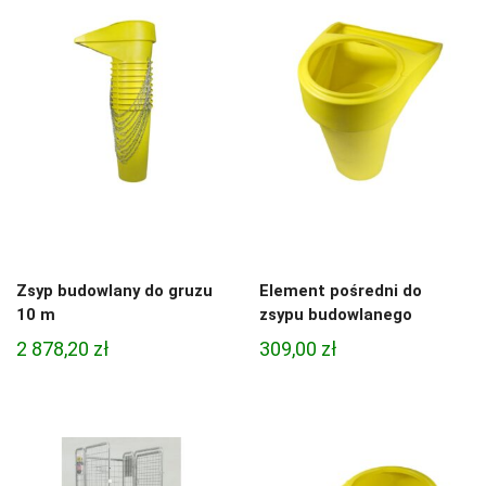
Zsyp budowlany do gruzu
Element pośredni do
10 m
zsypu budowlanego
2 878,20
zł
309,00
zł