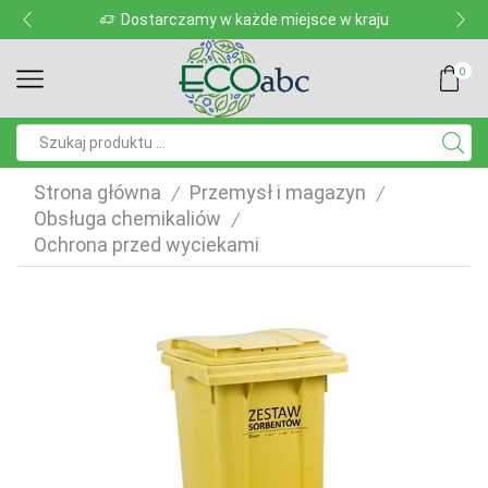
Dostarczamy w każde miejsce w kraju
0
Pole
wyszukiwania
Strona główna
Przemysł i magazyn
/
/
Obsługa chemikaliów
/
Ochrona przed wyciekami