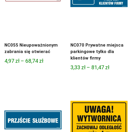
NC055 Nieupoważnionym
NC070 Prywatne miejsca
zabrania się otwierać
parkingowe tylko dla
klientów firmy
Zakres
4,97
zł
–
68,74
zł
Zakres
3,33
zł
–
81,47
zł
cen:
cen:
od
od
4,97 zł
3,33 zł
do
do
68,74 zł
81,47 zł