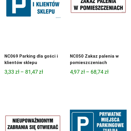
NC069 Parking dla gości i
NC050 Zakaz palenia w
klientów sklepu
pomieszczeniach
Zakres
Zakres
3,33
zł
–
81,47
zł
4,97
zł
–
68,74
zł
cen:
cen:
od
od
3,33 zł
4,97 zł
do
do
81,47 zł
68,74 zł