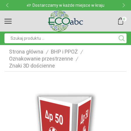
Dostarczamy w każde miejsce w kraju
0
Pole
wyszukiwania
Strona główna
BHP i PPOŻ
/
/
Oznakowanie przestrzenne
/
Znaki 3D dościenne