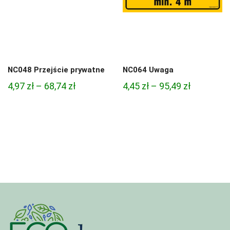
NC048 Przejście prywatne
NC064 Uwaga
Zakres
Zakres
4,97
zł
–
68,74
zł
4,45
zł
–
95,49
zł
cen:
cen:
od
od
4,97 zł
4,45 zł
do
do
68,74 zł
95,49 zł