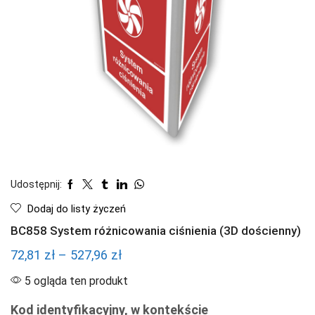
Udostępnij:
Dodaj do listy życzeń
BC858 System różnicowania ciśnienia (3D dościenny)
Zakres
72,81
zł
–
527,96
zł
cen:
5 ogląda ten produkt
od
Kod identyfikacyjny, w kontekście