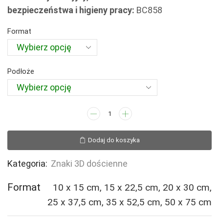
72,81 zł
bezpieczeństwa i higieny pracy:
BC858
do
527,96 zł
Format
Podłoże
ilość
BC858
System
Dodaj do koszyka
różnicowania
ciśnienia
Kategoria:
Znaki 3D dościenne
(3D
dościenny)
Format
10 x 15 cm, 15 x 22,5 cm, 20 x 30 cm,
25 x 37,5 cm, 35 x 52,5 cm, 50 x 75 cm