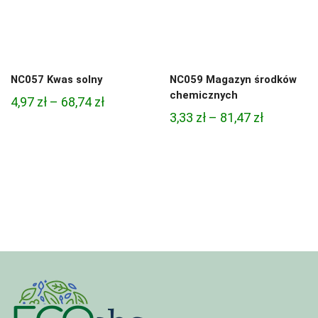
NC057 Kwas solny
NC059 Magazyn środków
chemicznych
Zakres
4,97
zł
–
68,74
zł
Zakres
3,33
zł
–
81,47
zł
cen:
cen:
od
od
4,97 zł
3,33 zł
do
do
68,74 zł
81,47 zł