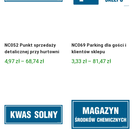
NC052 Punkt sprzedaży
NC069 Parking dla gości i
detalicznej przy hurtowni
klientów sklepu
Zakres
Zakres
4,97
zł
–
68,74
zł
3,33
zł
–
81,47
zł
cen:
cen:
od
od
4,97 zł
3,33 zł
do
do
68,74 zł
81,47 zł