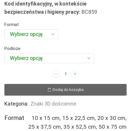
Kod identyfikacyjny, w kontekście
72,81 zł
bezpieczeństwa i higieny pracy:
BC859
do
527,98 zł
Format
Podłoże
ilość
BC859
System
Dodaj do koszyka
oddymiania
grawitacyjnego
Kategoria:
Znaki 3D dościenne
(3D
dościenny)
Format
10 x 15 cm, 15 x 22,5 cm, 20 x 30 cm,
25 x 37,5 cm, 35 x 52,5 cm, 50 x 75 cm