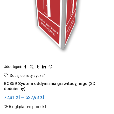
Udostępnij:
Dodaj do listy życzeń
BC859 System oddymiania grawitacyjnego (3D
dościenny)
Zakres
72,81
zł
–
527,98
zł
cen:
6 ogląda ten produkt
od