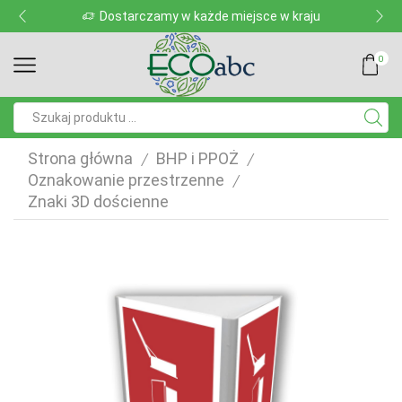
Dostarczamy w każde miejsce w kraju
0
Pole
wyszukiwania
Strona główna
BHP i PPOŻ
/
/
Oznakowanie przestrzenne
/
Znaki 3D dościenne