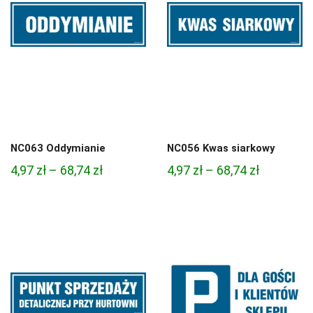
NC063 Oddymianie
NC056 Kwas siarkowy
Zakres
Zakres
4,97
zł
–
68,74
zł
4,97
zł
–
68,74
zł
cen:
cen:
od
od
4,97 zł
4,97 zł
do
do
68,74 zł
68,74 zł