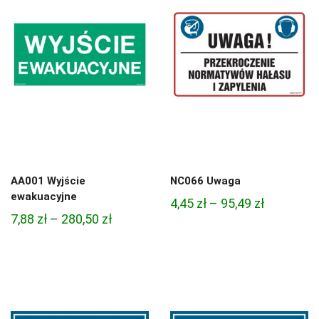
do
68,74 zł
68,74 zł
AA001 Wyjście
NC066 Uwaga
ewakuacyjne
Zakres
4,45
zł
–
95,49
zł
Zakres
7,88
zł
–
280,50
zł
cen:
cen:
od
od
4,45 zł
7,88 zł
do
do
95,49 zł
280,50 zł