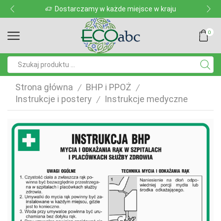
Dostarczamy w każde miejsce w kraju
0
Pole
wyszukiwania
Strona główna
BHP i PPOŻ
/
/
Instrukcje i postery
Instrukcje medyczne
/