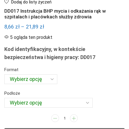
Dodaj do listy życzeń
DD017 Instrukcja BHP mycia i odkażania rąk w
szpitalach i placówkach służby zdrowia
Zakres
8,66
zł
–
21,89
zł
cen:
5 ogląda ten produkt
od
Kod identyfikacyjny, w kontekście
8,66 zł
bezpieczeństwa i higieny pracy: DD017
do
21,89 zł
Format
Podłoże
ilość
DD017