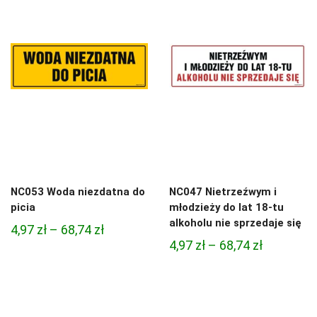
NC053 Woda niezdatna do
NC047 Nietrzeźwym i
picia
młodzieży do lat 18-tu
alkoholu nie sprzedaje się
Zakres
4,97
zł
–
68,74
zł
Zakres
4,97
zł
–
68,74
zł
cen:
cen:
od
od
4,97 zł
4,97 zł
do