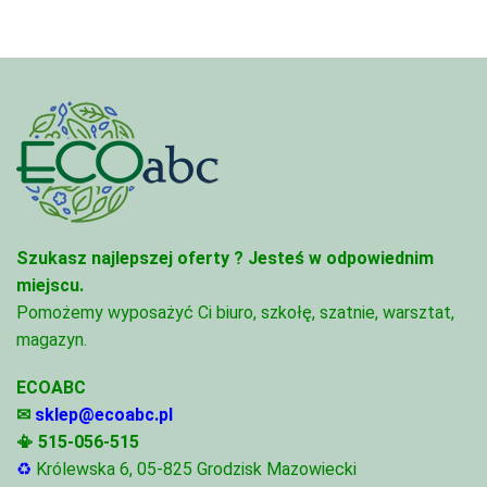
Szukasz najlepszej oferty ?
Jesteś w odpowiednim
miejscu.
Pomożemy wyposażyć Ci biuro, szkołę, szatnie, warsztat,
magazyn.
ECOABC
✉
sklep@ecoabc.pl
📳
515-056-515
♻
Królewska 6, 05-825 Grodzisk Mazowiecki