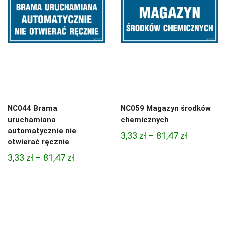
NC044 Brama
NC059 Magazyn środków
uruchamiana
chemicznych
automatycznie nie
Zakres
3,33
zł
–
81,47
zł
otwierać ręcznie
cen:
Zakres
3,33
zł
–
81,47
zł
od
cen:
3,33 zł
od
do
3,33 zł
81,47 zł
do
81,47 zł