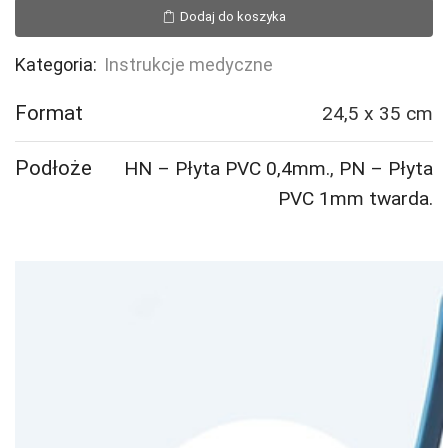
Instrukcja
Dodaj do koszyka
BHP
mycia
Kategoria:
Instrukcje medyczne
i
odkażania
Format
24,5 x 35 cm
rąk
w
Podłoże
HN – Płyta PVC 0,4mm.
,
PN – Płyta
szpitalach
PVC 1mm twarda.
i
placówkach
służby
zdrowia