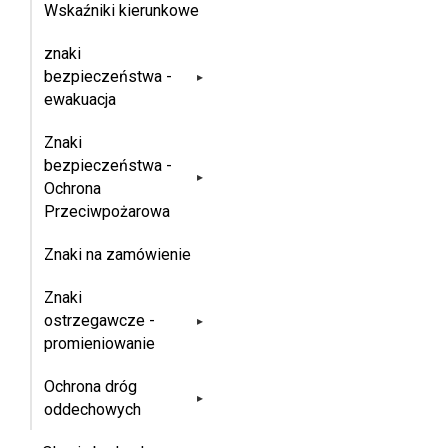
8,66 zł
Wskaźniki kierunkowe
do
znaki
21,89 zł
bezpieczeństwa -
▸
ewakuacja
Znaki
bezpieczeństwa -
▸
Ochrona
Przeciwpożarowa
Znaki na zamówienie
Znaki
ostrzegawcze -
▸
promieniowanie
Ochrona dróg
▸
oddechowych