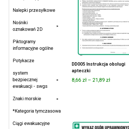
Nalepki przesyłkowe
Nośniki
▸
oznakowań 2D
Piktogramy
informacyjne ogólne
Potykacze
DD005 Instrukcja obsługi
apteczki
system
Zakres
bezpiecznej
8,66
zł
–
21,89
zł
▸
ewakuacji - swgs
cen:
od
Znaki morskie
▸
8,66 zł
do
*Kategoria tymczasowa
21,89 zł
Ciągi ewakuacyjne