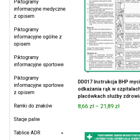
Piktogramy
informacyjne medyczne
z opisem
Piktogramy
informacyjne ogólne z
opisem
Piktogramy
informacyjne sportowe
Piktogramy
DD017 Instrukcja BHP myci
informacyjne sportowe
odkażania rąk w szpitalach
z opisem
placówkach służby zdrowi
Zakres
Ramki do znaków
8,66
zł
–
21,89
zł
cen:
Stacje paliw
od
8,66 zł
Tablice ADR
▸
do