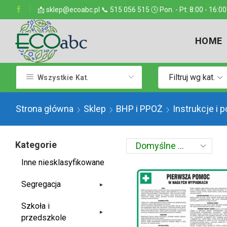
ejsce w kraju
📩 sklep@ecoabc.pl 📞 515 056 515 🕓 Pon. - Pt: 8:00 - 16:00
Dostarczamy w każde miejsce
HOME
Filtruj wg kat.
Wszystkie Kat.
Strona główna
Sklep
BHP i PPOŻ
Instrukcje i 
Kategorie
Inne niesklasyfikowane
Segregacja
▸
Szkoła i
▸
przedszkole