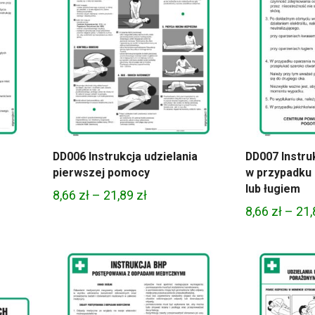
DD006 Instrukcja udzielania
DD007 Instru
pierwszej pomocy
w przypadku
lub ługiem
Zakres
8,66
zł
–
21,89
zł
8,66
zł
–
21
cen:
od
8,66 zł
do
21,89 zł