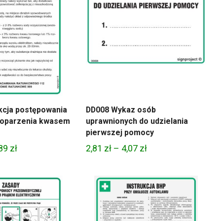
kcja postępowania
DD008 Wykaz osób
 oparzenia kwasem
uprawnionych do udzielania
pierwszej pomocy
Zakres
Zakres
,89
zł
2,81
zł
–
4,07
zł
cen:
cen:
od
od
8,66 zł
2,81 zł
do
do
21,89 zł
4,07 zł