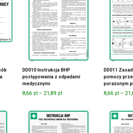
sób
DD010 Instrukcja BHP
DD011 Zasady
ia
postępowania z odpadami
pomocy prz
medycznymi
porażonym p
Zakres
8,66
zł
–
21,89
zł
8,66
zł
–
21
cen:
od
8,66 zł
do
21,89 zł