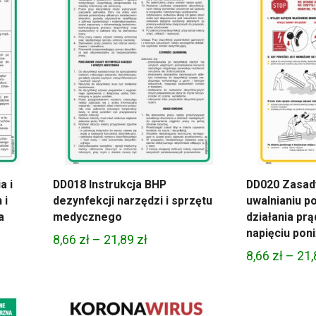
21,89 zł
a i
DD018 Instrukcja BHP
DD020 Zasad
 i
dezynfekcji narzędzi i sprzętu
uwalnianiu p
a
medycznego
działania prą
napięciu poni
Zakres
8,66
zł
–
21,89
zł
8,66
zł
–
21
cen:
od
8,66 zł
do