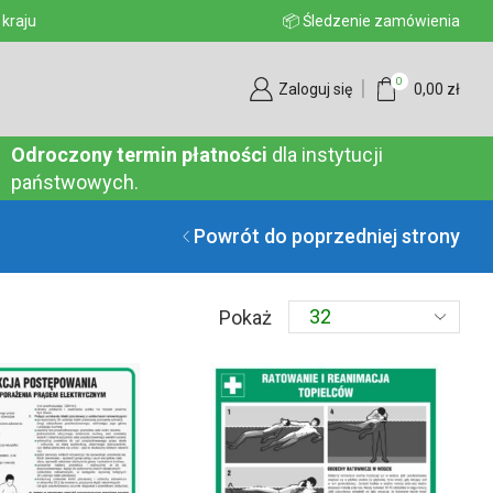
aju
📦 Śledzenie zamówienia
0
Zaloguj się
0,00
zł
Odroczony termin płatności
dla instytucji
państwowych.
Powrót do poprzedniej strony
Produkty
Pokaż
na
stronę