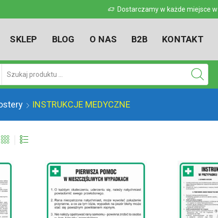
 w kraju
Dostarczamy w każde miejsce w kr
SKLEP
BLOG
O NAS
B2B
KONTAKT
Pole
wyszukiwania
postery
INSTRUKCJE MEDYCZNE