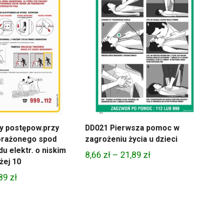
21,89 zł
21,89 zł
y postępow.przy
DD021 Pierwsza pomoc w
orażonego spod
zagrożeniu życia u dzieci
du elektr. o niskim
Zakres
8,66
zł
–
21,89
zł
żej 10
cen:
Zakres
,89
zł
od
cen:
8,66 zł
od
do
8,66 zł