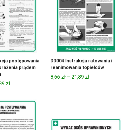
kcja postępowania
DD004 Instrukcja ratowania i
orażenia prądem
reanimowania topielców
m
Zakres
8,66
zł
–
21,89
zł
Zakres
,89
zł
cen:
cen:
od
od
8,66 zł
8,66 zł
do
do
21,89 zł
21,89 zł