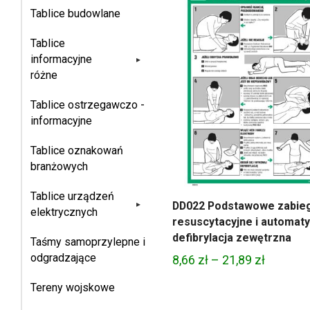
Tablice budowlane
21,89 zł
Tablice
informacyjne
▸
różne
Tablice ostrzegawczo -
informacyjne
Tablice oznakowań
branżowych
Tablice urządzeń
▸
DD022 Podstawowe zabieg
elektrycznych
resuscytacyjne i automat
defibrylacja zewętrzna
Taśmy samoprzylepne i
odgradzające
Zakres
8,66
zł
–
21,89
zł
cen:
Tereny wojskowe
od