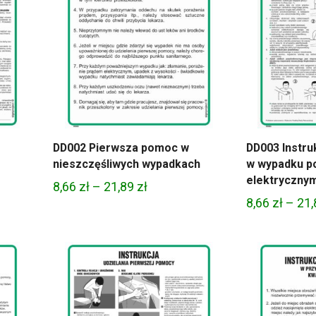
DD002 Pierwsza pomoc w
DD003 Instru
nieszczęśliwych wypadkach
w wypadku p
elektryczny
Zakres
8,66
zł
–
21,89
zł
8,66
zł
–
21
cen:
od
8,66 zł
do
21,89 zł