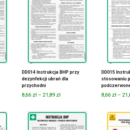
DD014 Instrukcja BHP przy
DD015 Instru
dezynfekcji ubrań dla
stosowaniu 
przychodni
podczerwon
Zakres
8,66
zł
–
21,89
zł
8,66
zł
–
21
cen:
od
8,66 zł
do