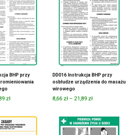
kcja BHP przy
DD016 Instrukcja BHP przy
promieniowania
osbłudze urządzenia do masażu
ego
wirowego
Zakres
Zakres
,89
zł
8,66
zł
–
21,89
zł
cen:
cen:
od
od
8,66 zł
8,66 zł
do
do