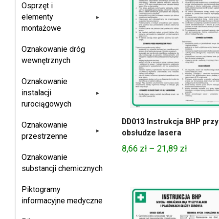
Osprzęt i
elementy
▸
montażowe
Oznakowanie dróg
wewnętrznych
Oznakowanie
instalacji
▸
rurociągowych
DD013 Instrukcja BHP przy
Oznakowanie
▸
obsłudze lasera
przestrzenne
Zakres
8,66
zł
–
21,89
zł
Oznakowanie
cen:
substancji chemicznych
od
8,66 zł
Piktogramy
do
informacyjne medyczne
21,89 zł