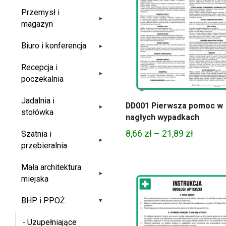
Przemysł i
▸
magazyn
Biuro i konferencja
▸
Recepcja i
▸
poczekalnia
Jadalnia i
DD001 Pierwsza pomoc w
▸
stołówka
nagłych wypadkach
Zakres
8,66
zł
–
21,89
zł
Szatnia i
▸
przebieralnia
cen:
od
Mała architektura
8,66 zł
▸
miejska
do
BHP i PPOŻ
21,89 zł
▸
- Uzupełniające