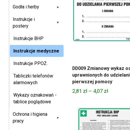
Godła i herby
▸
Instrukcje i
▸
postery
Instrukcje BHP
Instrukcje medyczne
Instrukcje PPOŻ.
DD009 Zmianowy wykaz o
uprawnionych do udzielan
Tabliczki telefonów
pierwszej pomocy
alarmowych
Zakres
2,81
zł
–
4,07
zł
Wykazy oznakowań -
cen:
tablice poglądowe
od
2,81 zł
Ochrona i higiena
▸
pracy
do
4,07 zł