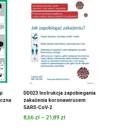
21,89 zł
i
DD023 Instrukcja zapobiegania
yczna
zakażenia koronawirusem
SARS-CoV-2
Zakres
8,66
zł
–
21,89
zł
cen:
od