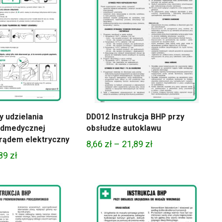
 udzielania
DD012 Instrukcja BHP przy
edmedycznej
obsłudze autoklawu
rądem elektryczny
Zakres
8,66
zł
–
21,89
zł
Zakres
,89
zł
cen:
cen:
od
od
8,66 zł
8,66 zł
do
do
21,89 zł
21,89 zł