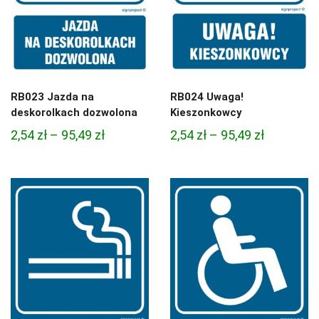
RB023 Jazda na
RB024 Uwaga!
deskorolkach dozwolona
Kieszonkowcy
Zakres
Zakres
2,54
zł
–
95,49
zł
2,54
zł
–
95,49
zł
cen:
cen:
od
od
2,54 zł
2,54 zł
do
do
95,49 zł
95,49 zł