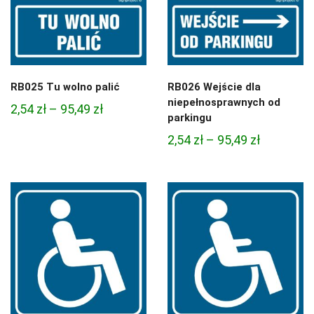
RB025 Tu wolno palić
RB026 Wejście dla
niepełnosprawnych od
Zakres
2,54
zł
–
95,49
zł
parkingu
cen:
Zakres
2,54
zł
–
95,49
zł
od
cen:
2,54 zł
od
do
2,54 zł
95,49 zł
do
95,49 zł