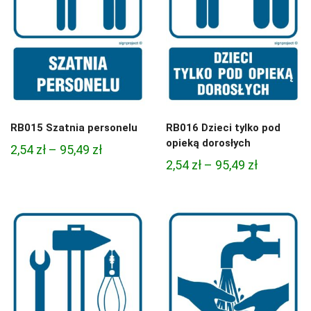
RB015 Szatnia personelu
RB016 Dzieci tylko pod
opieką dorosłych
Zakres
2,54
zł
–
95,49
zł
Zakres
2,54
zł
–
95,49
zł
cen:
cen:
od
od
2,54 zł
2,54 zł
do
do
95,49 zł
95,49 zł