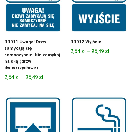
RB011 Uwaga! Drzwi
RB012 Wyjście
zamykają się
Zakres
2,54
zł
–
95,49
zł
samoczynnie. Nie zamykaj
cen:
na siłę (drzwi
od
dwuskrzydłowe)
2,54 zł
Zakres
2,54
zł
–
95,49
zł
do
cen:
95,49 zł
od
2,54 zł
do
95,49 zł