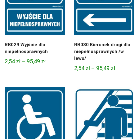
RB029 Wyjście dla
RB030 Kierunek drogi dla
niepełnosprawnych
niepełnosprawnych /w
lewo/
Zakres
2,54
zł
–
95,49
zł
Zakres
2,54
zł
–
95,49
zł
cen:
cen:
od
od
2,54 zł
2,54 zł
do
do
95,49 zł
95,49 zł