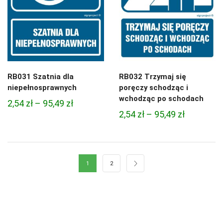
RB031 Szatnia dla
RB032 Trzymaj się
niepełnosprawnych
poręczy schodząc i
wchodząc po schodach
Zakres
2,54
zł
–
95,49
zł
Zakres
2,54
zł
–
95,49
zł
cen:
cen:
od
od
2,54 zł
2,54 zł
do
1
2
do
95,49 zł
95,49 zł