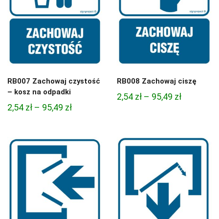
RB007 Zachowaj czystość
RB008 Zachowaj ciszę
– kosz na odpadki
Zakres
2,54
zł
–
95,49
zł
Zakres
2,54
zł
–
95,49
zł
cen:
cen:
od
od
2,54 zł
2,54 zł
do
do
95,49 zł
95,49 zł