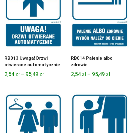
RB013 Uwaga! Drzwi
RB014 Palenie albo
otwierane automatycznie
zdrowie
Zakres
Zakres
2,54
zł
–
95,49
zł
2,54
zł
–
95,49
zł
cen:
cen:
od
od
2,54 zł
2,54 zł
do
do
95,49 zł
95,49 zł