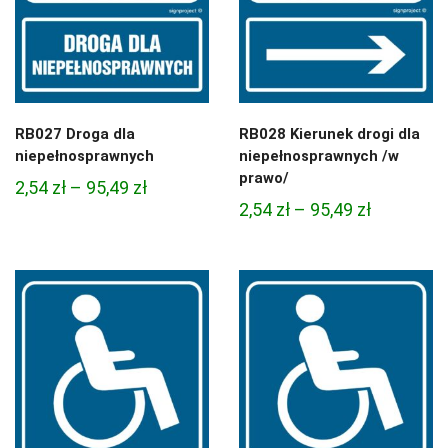
RB027 Droga dla
RB028 Kierunek drogi dla
niepełnosprawnych
niepełnosprawnych /w
prawo/
Zakres
2,54
zł
–
95,49
zł
Zakres
2,54
zł
–
95,49
zł
cen:
cen:
od
od
2,54 zł
2,54 zł
do
do
95,49 zł
95,49 zł