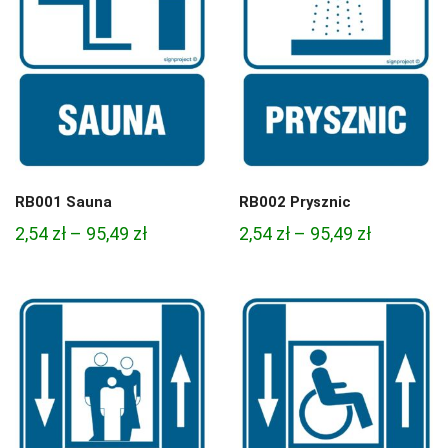
RB001 Sauna
RB002 Prysznic
Zakres
Zakres
2,54
zł
–
95,49
zł
2,54
zł
–
95,49
zł
cen:
cen:
od
od
2,54 zł
2,54 zł
do
do
95,49 zł
95,49 zł