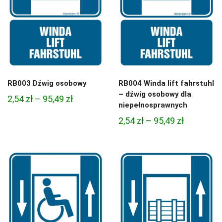
RB003 Dźwig osobowy
RB004 Winda lift fahrstuhl
– dźwig osobowy dla
Zakres
2,54
zł
–
95,49
zł
niepełnosprawnych
cen:
Zakres
2,54
zł
–
95,49
zł
od
cen:
2,54 zł
od
do
2,54 zł
95,49 zł
do
95,49 zł