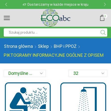
Dostarczamy w każde miejsce w kraju
0
Pole
wyszukiwania
Strona główna
Sklep
BHP i PPOŻ
PIKTOGRAMY INFORMACYJNE OGÓLNE Z OPISEM
Produkty
na
stronę