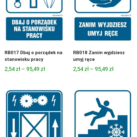
RB017 Dbaj o porządek na
RB018 Zanim wyjdziesz
stanowisku pracy
umyj ręce
Zakres
Zakres
2,54
zł
–
95,49
zł
2,54
zł
–
95,49
zł
cen:
cen:
od
od
2,54 zł
2,54 zł
do
do
95,49 zł
95,49 zł