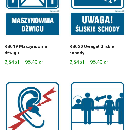
RB019 Maszynownia
RB020 Uwaga! Śliskie
dźwigu
schody
Zakres
Zakres
2,54
zł
–
95,49
zł
2,54
zł
–
95,49
zł
cen:
cen:
od
od
2,54 zł
2,54 zł
do
do
95,49 zł
95,49 zł