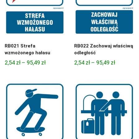
RB021 Strefa
RB022 Zachowaj właściwą
wzmożonego hałasu
odległość
Zakres
Zakres
2,54
zł
–
95,49
zł
2,54
zł
–
95,49
zł
cen:
cen:
od
od
2,54 zł
2,54 zł
do
do
95,49 zł
95,49 zł