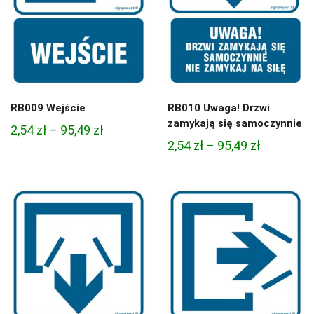
RB009 Wejście
RB010 Uwaga! Drzwi
zamykają się samoczynnie
Zakres
2,54
zł
–
95,49
zł
Zakres
2,54
zł
–
95,49
zł
cen:
cen:
od
od
2,54 zł
2,54 zł
do
do
95,49 zł
95,49 zł