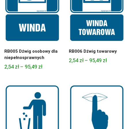
RB005 Dźwig osobowy dla
RB006 Dźwig towarowy
niepełnosprawnych
Zakres
2,54
zł
–
95,49
zł
Zakres
2,54
zł
–
95,49
zł
cen:
cen:
od
od
2,54 zł
2,54 zł
do
do
95,49 zł
95,49 zł