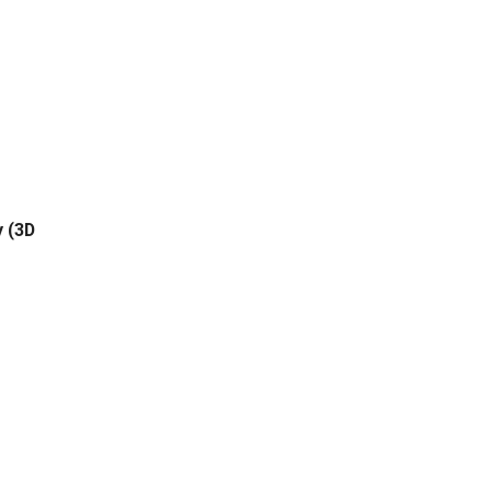
 (3D
res
70 zł
27 zł