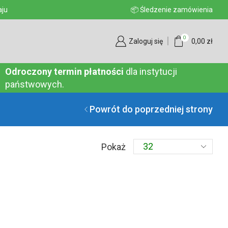
aju
📦 Śledzenie zamówienia
0
Zaloguj się
0,00
zł
Odroczony termin płatności
dla instytucji
państwowych.
Powrót do poprzedniej strony
Produkty
Pokaż
na
stronę