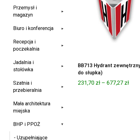
Przemysł i
▸
magazyn
Biuro i konferencja
▸
Recepcja i
▸
poczekalnia
Jadalnia i
BB713 Hydrant zewnętrzny
▸
stołówka
do słupka)
Zak
231,70
zł
–
677,27
zł
Szatnia i
▸
przebieralnia
cen:
od
Mała architektura
231,
▸
miejska
do
BHP i PPOŻ
677,
▸
- Uzupełniające