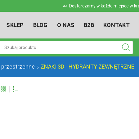
 w kraju
Dostarczamy w każde miejsce w kr
SKLEP
BLOG
O NAS
B2B
KONTAKT
Pole
wyszukiwania
 przestrzenne
ZNAKI 3D - HYDRANTY ZEWNĘTRZNE