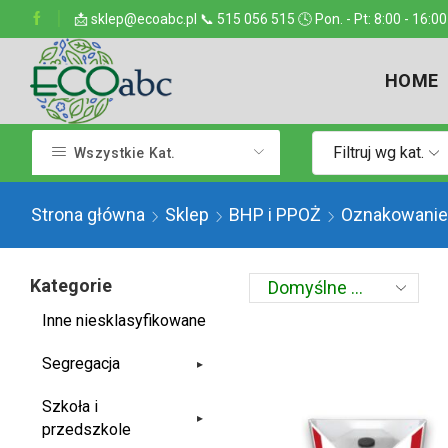
ejsce w kraju
📩 sklep@ecoabc.pl 📞 515 056 515 🕓 Pon. - Pt: 8:00 - 16:00
Dostarczamy w każde miejsce
HOME
Filtruj wg kat.
Wszystkie Kat.
Strona główna
Sklep
BHP i PPOŻ
Oznakowanie
Kategorie
Inne niesklasyfikowane
Segregacja
▸
Szkoła i
▸
przedszkole