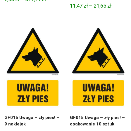
Zakres
11,47
zł
–
21,65
zł
cen:
cen:
od
od
2,54 zł
11,47 zł
do
do
411,71 zł
21,65 zł
GF015 Uwaga – zły pies! –
GF015 Uwaga – zły pies! –
9 naklejek
opakowanie 10 sztuk