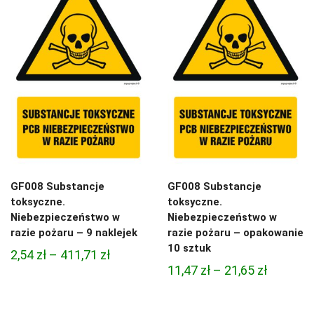
21,65 zł
GF008 Substancje
GF008 Substancje
toksyczne.
toksyczne.
Niebezpieczeństwo w
Niebezpieczeństwo w
razie pożaru – 9 naklejek
razie pożaru – opakowanie
10 sztuk
Zakres
2,54
zł
–
411,71
zł
Zakres
11,47
zł
–
21,65
zł
cen:
cen:
od
od
2,54 zł