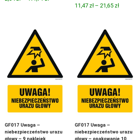
Zakres
11,47
zł
–
21,65
zł
cen:
cen:
od
od
2,54 zł
11,47 zł
do
do
411,71 zł
21,65 zł
GF017 Uwaga –
GF017 Uwaga –
niebezpieczeństwo urazu
niebezpieczeństwo urazu
głowy – 9 naklejek
głowy – opakowanie 10