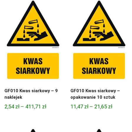
2,54 zł
11,47 zł
do
do
411,71 zł
21,65 zł
GF010 Kwas siarkowy – 9
GF010 Kwas siarkowy –
naklejek
opakowanie 10 sztuk
Zakres
Zakres
2,54
zł
–
411,71
zł
11,47
zł
–
21,65
zł
cen:
cen:
od
od
2,54 zł
11,47 zł