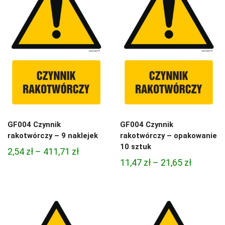
GF004 Czynnik
GF004 Czynnik
rakotwórczy – 9 naklejek
rakotwórczy – opakowanie
10 sztuk
Zakres
2,54
zł
–
411,71
zł
Zakres
11,47
zł
–
21,65
zł
cen:
cen:
od
od
2,54 zł
11,47 zł
do
do
411,71 zł