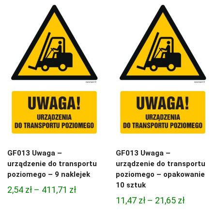
11,47 zł
do
do
411,71 zł
21,65 zł
GF013 Uwaga –
GF013 Uwaga –
urządzenie do transportu
urządzenie do transportu
poziomego – 9 naklejek
poziomego – opakowanie
10 sztuk
Zakres
2,54
zł
–
411,71
zł
Zakres
11,47
zł
–
21,65
zł
cen:
cen:
od