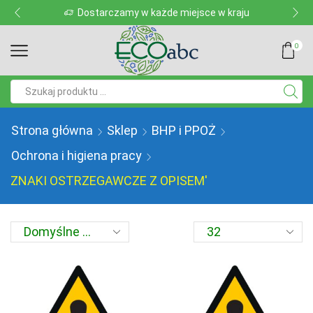
Dostarczamy w każde miejsce w kraju
0
Pole
wyszukiwania
Strona główna
Sklep
BHP i PPOŻ
Ochrona i higiena pracy
ZNAKI OSTRZEGAWCZE Z OPISEM'
Produkty
na
stronę