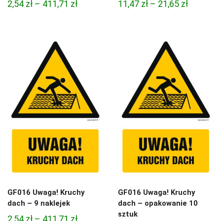
Zakres
Zakres
2,54
zł
–
411,71
zł
11,47
zł
–
21,65
zł
cen:
cen:
od
od
2,54 zł
11,47 zł
do
do
411,71 zł
21,65 zł
GF016 Uwaga! Kruchy
GF016 Uwaga! Kruchy
dach – 9 naklejek
dach – opakowanie 10
sztuk
Zakres
2,54
zł
–
411,71
zł