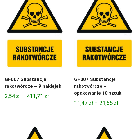
411,71 zł
21,65 zł
GF007 Substancje
GF007 Substancje
rakotwórcze – 9 naklejek
rakotwórcze –
opakowanie 10 sztuk
Zakres
2,54
zł
–
411,71
zł
Zakres
11,47
zł
–
21,65
zł
cen:
cen:
od
od
2,54 zł
11,47 zł
do
do
411,71 zł