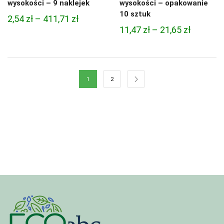
wysokości – 9 naklejek
wysokości – opakowanie
10 sztuk
Zakres
2,54
zł
–
411,71
zł
Zakres
11,47
zł
–
21,65
zł
cen:
cen:
od
od
2,54 zł
11,47 zł
do
1
2
do
411,71 zł
21,65 zł