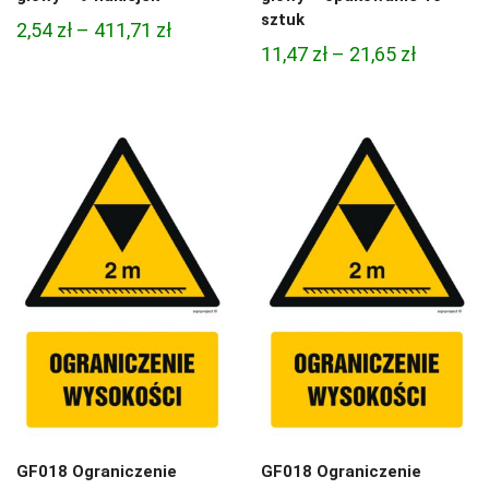
sztuk
Zakres
2,54
zł
–
411,71
zł
Zakres
11,47
zł
–
21,65
zł
cen:
cen:
od
od
2,54 zł
11,47 zł
do
do
411,71 zł
21,65 zł
GF018 Ograniczenie
GF018 Ograniczenie