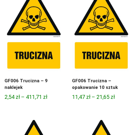
21,65 zł
GF006 Trucizna – 9
GF006 Trucizna –
naklejek
opakowanie 10 sztuk
Zakres
Zakres
2,54
zł
–
411,71
zł
11,47
zł
–
21,65
zł
cen:
cen:
od
od
2,54 zł
11,47 zł
do
do