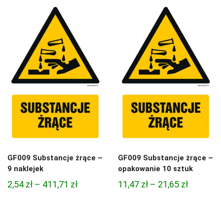
11,47 zł
do
do
411,71 zł
21,65 zł
GF009 Substancje żrące –
GF009 Substancje żrące –
9 naklejek
opakowanie 10 sztuk
Zakres
Zakres
2,54
zł
–
411,71
zł
11,47
zł
–
21,65
zł
cen:
cen:
od
od