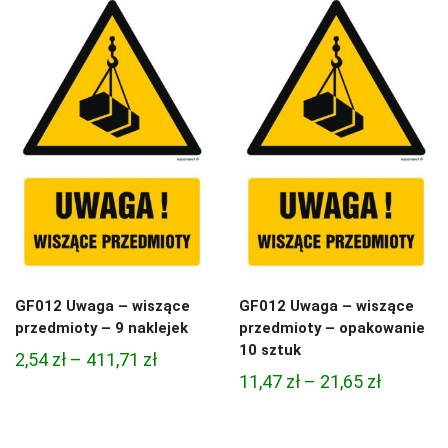
11,47 zł
do
do
411,71 zł
21,65 zł
GF012 Uwaga – wiszące
GF012 Uwaga – wiszące
przedmioty – 9 naklejek
przedmioty – opakowanie
10 sztuk
Zakres
2,54
zł
–
411,71
zł
Zakres
11,47
zł
–
21,65
zł
cen:
cen:
od
od
2,54 zł