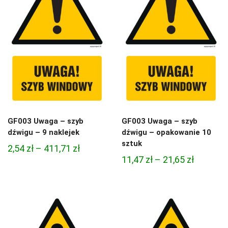
GF003 Uwaga – szyb
GF003 Uwaga – szyb
dźwigu – 9 naklejek
dźwigu – opakowanie 10
sztuk
Zakres
2,54
zł
–
411,71
zł
Zakres
11,47
zł
–
21,65
zł
cen:
cen:
od
od
2,54 zł
11,47 zł
do
do
411,71 zł
21,65 zł