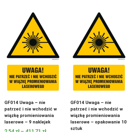
od
2,54 zł
11,47 zł
do
do
411,71 zł
21,65 zł
GF014 Uwaga – nie
GF014 Uwaga – nie
patrzeć i nie wchodzić w
patrzeć i nie wchodzić w
wiązkę promieniowania
wiązkę promieniowania
laserowe – 9 naklejek
laserowe – opakowanie 10
sztuk
Zakres
2,54
zł
–
411,71
zł