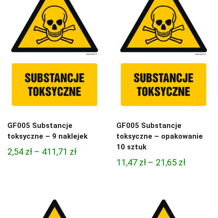
21,65 zł
GF005 Substancje
GF005 Substancje
toksyczne – 9 naklejek
toksyczne – opakowanie
10 sztuk
Zakres
2,54
zł
–
411,71
zł
Zakres
11,47
zł
–
21,65
zł
cen:
cen:
od
od
2,54 zł
11,47 zł
do
do
411,71 zł