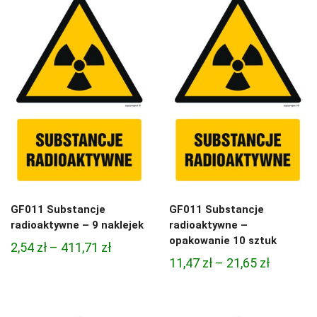
do
do
411,71 zł
21,65 zł
GF011 Substancje
GF011 Substancje
radioaktywne – 9 naklejek
radioaktywne –
opakowanie 10 sztuk
Zakres
2,54
zł
–
411,71
zł
Zakres
11,47
zł
–
21,65
zł
cen:
cen:
od
od
2,54 zł