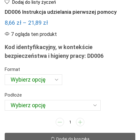
Dodaj do listy życzeń
DD006 Instrukcja udzielania pierwszej pomocy
Zakres
8,66
zł
–
21,89
zł
cen:
7 ogląda ten produkt
od
Kod identyfikacyjny, w kontekście
8,66 zł
bezpieczeństwa i higieny pracy: DD006
do
21,89 zł
Format
Podłoże
ilość
DD006
Instrukcja
Dodaj do koszyka