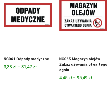
68,74 zł
68,74 zł
NC061 Odpady medyczne
NC065 Magazyn olejów.
Zakaz używania otwartego
Zakres
3,33
zł
–
81,47
zł
ognia
cen:
Zakres
4,45
zł
–
95,49
zł
od
cen:
3,33 zł
od
do
4,45 zł
81,47 zł
do
95,49 zł