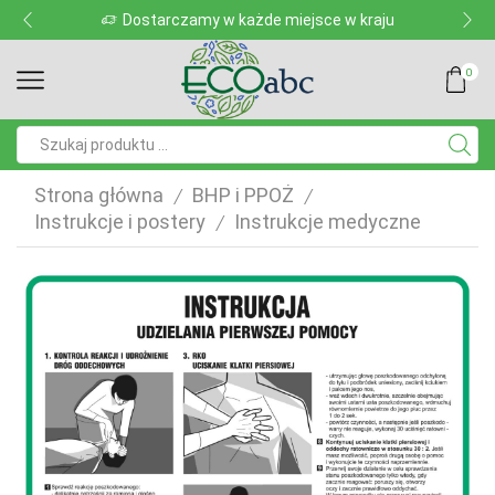
Dostarczamy w każde miejsce w kraju
0
Pole
wyszukiwania
Strona główna
BHP i PPOŻ
/
/
Instrukcje i postery
Instrukcje medyczne
/