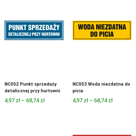
3,33 zł
95,49 zł
do
81,47 zł
NC052 Punkt sprzedaży
NC053 Woda niezdatna do
detalicznej przy hurtowni
picia
Zakres
Zakres
4,97
zł
–
68,74
zł
4,97
zł
–
68,74
zł
cen:
cen:
od
od
4,97 zł
4,97 zł
do
do