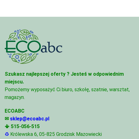
Szukasz najlepszej oferty ?
Jesteś w odpowiednim
miejscu.
Pomożemy wyposażyć Ci biuro, szkołę, szatnie, warsztat,
magazyn.
ECOABC
✉
sklep@ecoabc.pl
📳
515-056-515
♻
Królewska 6, 05-825 Grodzisk Mazowiecki