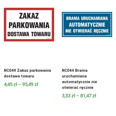
NC049 Zakaz parkowania
NC044 Brama
dostawa towaru
uruchamiana
automatycznie nie
Zakres
4,45
zł
–
95,49
zł
otwierać ręcznie
cen:
Zakres
3,33
zł
–
81,47
zł
od
cen:
4,45 zł
od
do