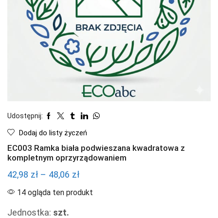
Udostępnij:
Dodaj do listy życzeń
EC003 Ramka biała podwieszana kwadratowa z
kompletnym oprzyrządowaniem
Zakres
42,98
zł
–
48,06
zł
cen:
14 ogląda ten produkt
od
Jednostka:
szt.
42,98 zł