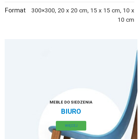
kompletnym
oprzyrządowaniem
Format
300×300, 20 x 20 cm, 15 x 15 cm, 10 x
10 cm
MEBLE DO SIEDZENIA
BIURO
WIĘCEJ