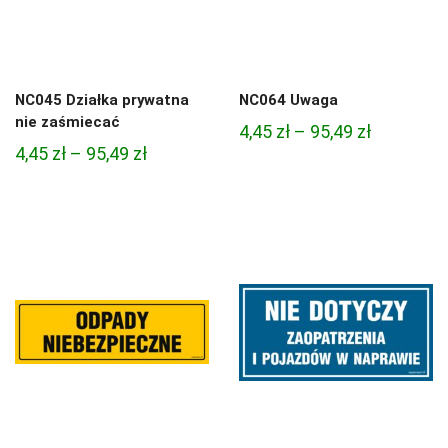
NC045 Działka prywatna
NC064 Uwaga
nie zaśmiecać
Zakres
4,45
zł
–
95,49
zł
Zakres
4,45
zł
–
95,49
zł
cen:
cen:
od
od
4,45 zł
4,45 zł
do
do
95,49 zł
95,49 zł