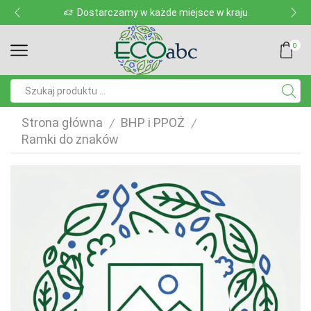
Dostarczamy w każde miejsce w kraju
0
Pole
wyszukiwania
Strona główna
BHP i PPOŻ
/
/
Ramki do znaków