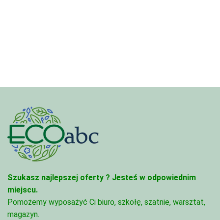
cen:
od
od
4,97 zł
3,33 zł
do
do
68,74 zł
81,47 zł
Szukasz najlepszej oferty ?
Jesteś w odpowiednim
miejscu.
Pomożemy wyposażyć Ci biuro, szkołę, szatnie, warsztat,
magazyn.