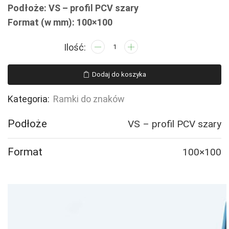
Podłoże: VS – profil PCV szary
Format (w mm): 100×100
ilość
EC003
Ramka
Dodaj do koszyka
szara
podwieszana
Kategoria:
Ramki do znaków
kwadratowa
Podłoże
VS – profil PCV szary
Format
100×100