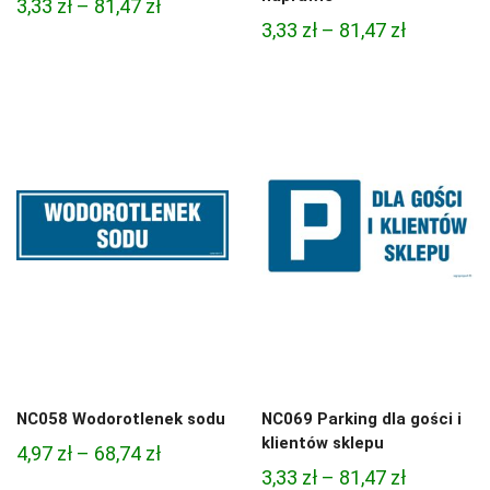
Zakres
3,33
zł
–
81,47
zł
Zakres
3,33
zł
–
81,47
zł
cen:
cen:
od
od
3,33 zł
3,33 zł
do
do
81,47 zł
81,47 zł
NC058 Wodorotlenek sodu
NC069 Parking dla gości i
klientów sklepu
Zakres
4,97
zł
–
68,74
zł
Zakres
3,33
zł
–
81,47
zł
cen: