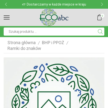
Dostarczamy w każde miejsce w kraju
0
Pole
wyszukiwania
Strona główna
BHP i PPOŻ
/
/
Ramki do znaków