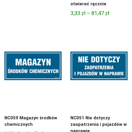
cen:
otwierać ręcznie
od
Zakres
3,33
zł
–
81,47
zł
4,97 zł
cen:
do
od
68,74 zł
3,33 zł
do
81,47 zł
NC059 Magazyn środków
NC051 Nie dotyczy
chemicznych
zaopatrzenia i pojazdów w
naprawie