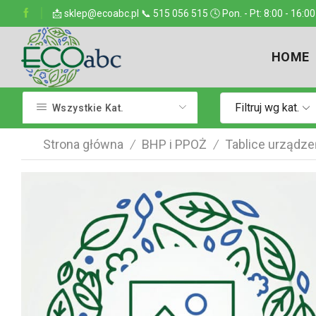
ejsce w kraju
📩 sklep@ecoabc.pl 📞 515 056 515 🕓 Pon. - Pt: 8:00 - 16:00
Dostarczamy w każde miejsce
HOME
Filtruj wg kat.
Wszystkie Kat.
Strona główna
BHP i PPOŻ
Tablice urządze
/
/