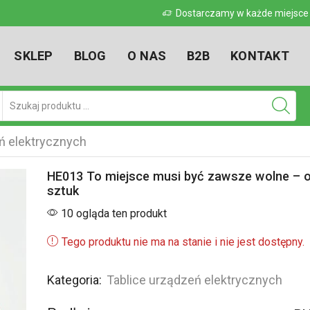
 w kraju
Dostarczamy w każde miejsce w kr
SKLEP
BLOG
O NAS
B2B
KONTAKT
Pole
wyszukiwania
ń elektrycznych
HE013 To miejsce musi być zawsze wolne – 
sztuk
10 ogląda ten produkt
Tego produktu nie ma na stanie i nie jest dostępny.
Kategoria:
Tablice urządzeń elektrycznych