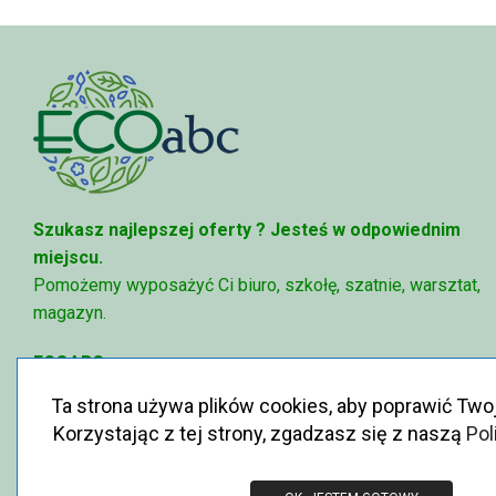
Szukasz najlepszej oferty ?
Jesteś w odpowiednim
miejscu.
Pomożemy wyposażyć Ci biuro, szkołę, szatnie, warsztat,
magazyn.
ECOABC
✉
sklep@ecoabc.pl
Ta strona używa plików cookies, aby poprawić Two
📳
515-056-515
Korzystając z tej strony, zgadzasz się z naszą
Pol
♻
Królewska 6, 05-825 Grodzisk Mazowiecki