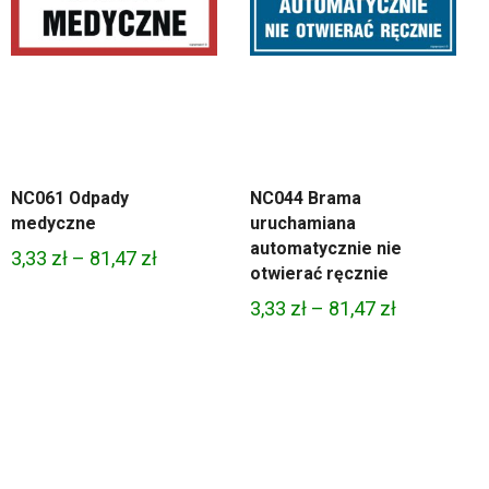
NC061 Odpady
NC044 Brama
medyczne
uruchamiana
automatycznie nie
Zakres
3,33
zł
–
81,47
zł
otwierać ręcznie
cen:
Zakres
3,33
zł
–
81,47
zł
od
cen:
3,33 zł
od
do
3,33 zł
81,47 zł
do
81,47 zł