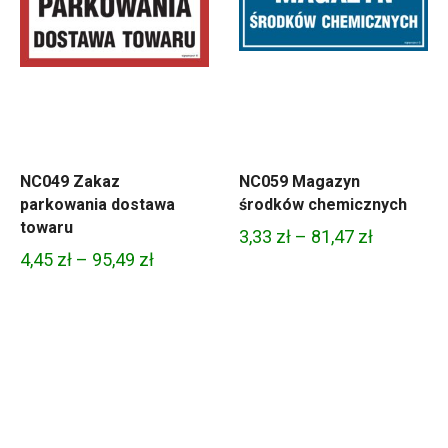
NC049 Zakaz
NC059 Magazyn
parkowania dostawa
środków chemicznych
towaru
Zakres
3,33
zł
–
81,47
zł
Zakres
4,45
zł
–
95,49
zł
cen:
cen:
od
od
3,33 zł
4,45 zł
do
do
zł
81,47 zł
95,49 zł