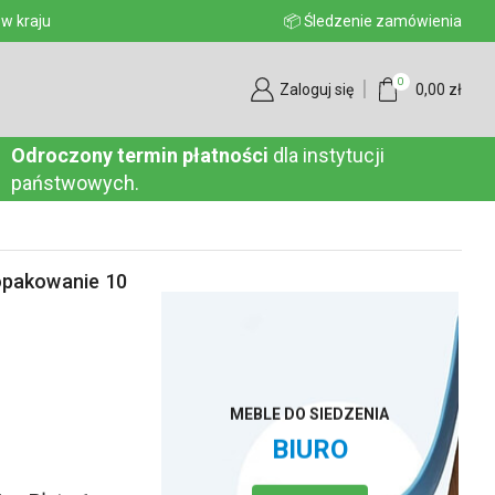
aju
📦 Śledzenie zamówienia
0
Zaloguj się
0,00
zł
Odroczony termin płatności
dla instytucji
państwowych.
opakowanie 10
MEBLE DO SIEDZENIA
BIURO