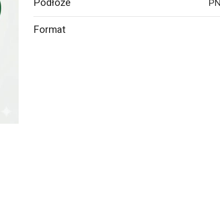
Podłoże
PN
Format