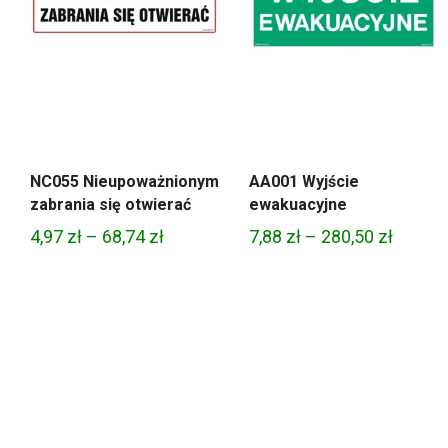
NC055 Nieupoważnionym
AA001 Wyjście
zabrania się otwierać
ewakuacyjne
Zakres
Zakres
4,97
zł
–
68,74
zł
7,88
zł
–
280,50
zł
cen:
cen:
od
od
4,97 zł
7,88 zł
do
do
68,74 zł
280,50 