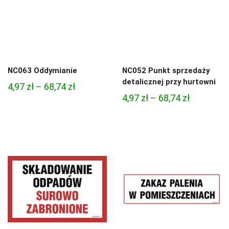
NC063 Oddymianie
NC052 Punkt sprzedaży
detalicznej przy hurtowni
Zakres
4,97
zł
–
68,74
zł
Zakres
4,97
zł
–
68,74
zł
cen:
cen:
od
od
4,97 zł
4,97 zł
do
do
68,74 zł
68,74 zł