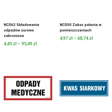
NC062 Składowanie
NC050 Zakaz palenia w
odpadów surowo
pomieszczeniach
zabronione
Zakres
4,97
zł
–
68,74
zł
Zakres
4,45
zł
–
95,49
zł
cen:
cen:
od
od
4,97 zł
4,45 zł
do
do
68,74 zł
95,49 zł