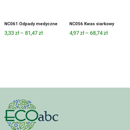
NC061 Odpady medyczne
NC056 Kwas siarkowy
Zakres
Zakres
3,33
zł
–
81,47
zł
4,97
zł
–
68,74
zł
cen:
cen:
od
od
3,33 zł
4,97 zł
do
do
81,47 zł
68,74 zł