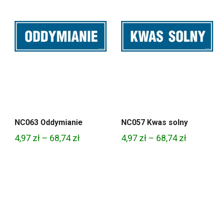
NC063 Oddymianie
NC057 Kwas solny
Zakres
Zakres
4,97
zł
–
68,74
zł
4,97
zł
–
68,74
zł
cen:
cen:
od
od
4,97 zł
4,97 zł
do
do
68,74 zł
68,74 zł