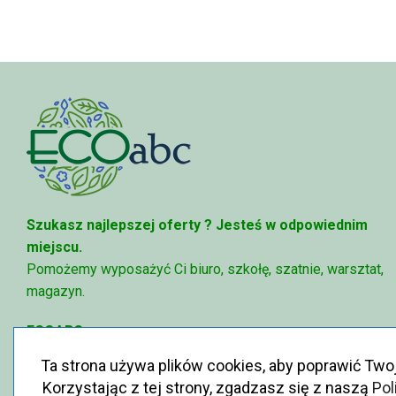
Szukasz najlepszej oferty ?
Jesteś w odpowiednim
miejscu.
Pomożemy wyposażyć Ci biuro, szkołę, szatnie, warsztat,
magazyn.
ECOABC
✉
sklep@ecoabc.pl
Ta strona używa plików cookies, aby poprawić Two
📳
515-056-515
Korzystając z tej strony, zgadzasz się z naszą
Pol