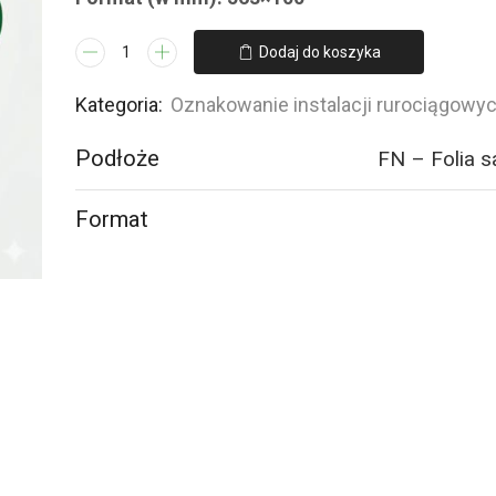
ilość
Dodaj do koszyka
JF088
Cold
Kategoria:
Oznakowanie instalacji rurociągowy
water
Podłoże
FN – Folia 
supply
-
2
Format
naklejek