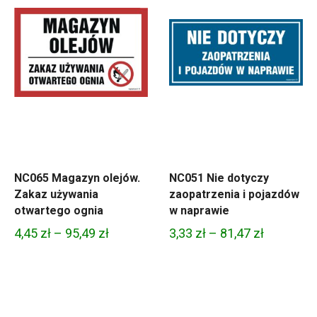
NC065 Magazyn olejów.
NC051 Nie dotyczy
Zakaz używania
zaopatrzenia i pojazdów
otwartego ognia
w naprawie
Zakres
Zakres
4,45
zł
–
95,49
zł
3,33
zł
–
81,47
zł
cen:
cen:
od
od
4,45 zł
3,33 zł
do
do