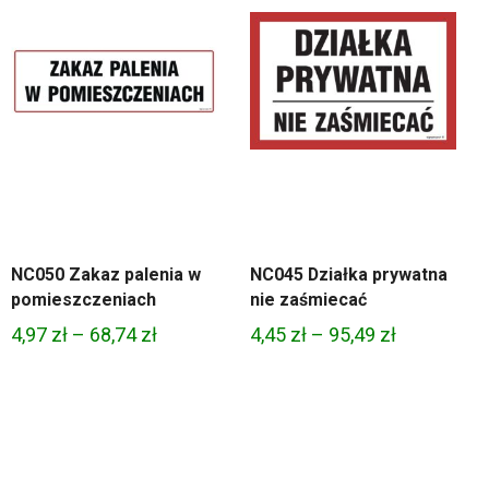
NC050 Zakaz palenia w
NC045 Działka prywatna
pomieszczeniach
nie zaśmiecać
Zakres
Zakres
4,97
zł
–
68,74
zł
4,45
zł
–
95,49
zł
cen:
cen:
od
od
4,97 zł
4,45 zł
do
do
68,74 zł
95,49 zł