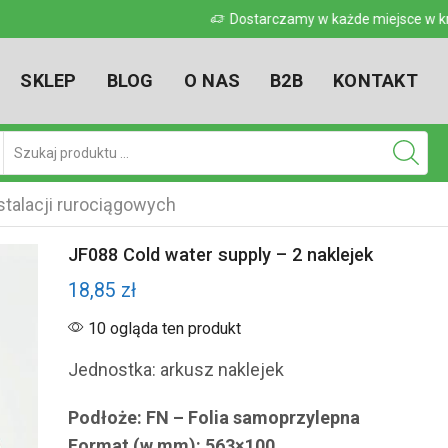
 w kraju
Dostarczamy w każde miejsce w kr
SKLEP
BLOG
O NAS
B2B
KONTAKT
Pole
wyszukiwania
talacji rurociągowych
JF088 Cold water supply – 2 naklejek
18,85
zł
10 ogląda ten produkt
Jednostka: arkusz naklejek
Podłoże: FN – Folia samoprzylepna
Format (w mm): 563×100