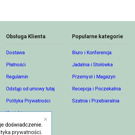
95,49 zł
81,47 zł
Obsługa Klienta
Popularne kategorie
Dostawa
Biuro i Konferencja
Płatności
Jadalnia i Stołówka
Regulamin
Przemysł i Magazyn
Odstąp od umowy tutaj
Recepcja i Poczekalnia
Polityka Prywatności
Szatnia i Przebieralnia
Kontakt
je doświadczenie.
O nas
ityka prywatności
.