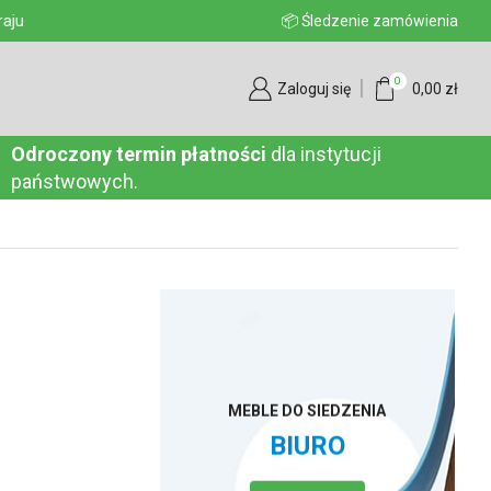
aju
📦 Śledzenie zamówienia
0
Zaloguj się
0,00
zł
Odroczony termin płatności
dla instytucji
państwowych.
MEBLE DO SIEDZENIA
BIURO