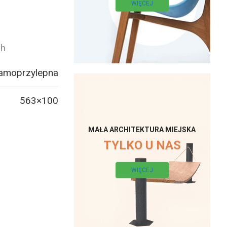
WIĘCEJ
ch
samoprzylepna
563×100
MAŁA ARCHITEKTURA MIEJSKA
TYLKO U NAS
WIĘCEJ