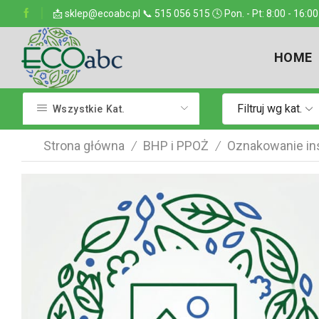
ejsce w kraju
📩 sklep@ecoabc.pl 📞 515 056 515 🕓 Pon. - Pt: 8:00 - 16:00
Dostarczamy w każde miejsce
HOME
Filtruj wg kat.
Wszystkie Kat.
Strona główna
BHP i PPOŻ
Oznakowanie ins
/
/