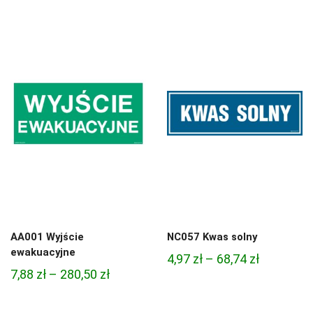
cen:
od
od
4,97 zł
4,45 zł
do
do
68,74 zł
95,49 zł
AA001 Wyjście
NC057 Kwas solny
ewakuacyjne
Zakres
4,97
zł
–
68,74
zł
Zakres
7,88
zł
–
280,50
zł
cen:
cen:
od
od