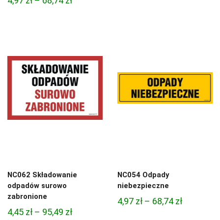
4,97
zł
–
68,74
zł
cen:
cen:
od
od
4,45 zł
4,97 zł
do
do
95,49 zł
68,74 zł
NC062 Składowanie
NC054 Odpady
odpadów surowo
niebezpieczne
zabronione
Zakres
4,97
zł
–
68,74
zł
Zakres
4,45
zł
–
95,49
zł
cen: