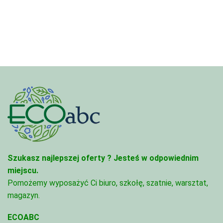
4,97 zł
7,88 zł
do
do
68,74 zł
280,50 zł
Szukasz najlepszej oferty ?
Jesteś w odpowiednim
miejscu.
Pomożemy wyposażyć Ci biuro, szkołę, szatnie, warsztat,
magazyn.
ECOABC