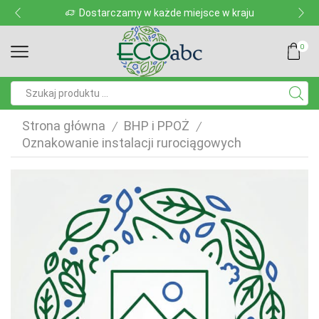
Dostarczamy w każde miejsce w kraju
0
Pole
wyszukiwania
Strona główna
BHP i PPOŻ
/
/
Oznakowanie instalacji rurociągowych