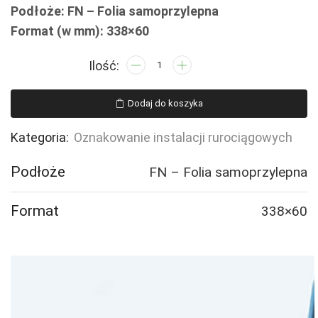
Podłoże: FN – Folia samoprzylepna
Format (w mm): 338×60
ilość
JF088
Cold
Dodaj do koszyka
water
supply
Kategoria:
Oznakowanie instalacji rurociągowych
-
4
Podłoże
FN – Folia samoprzylepna
naklejek
Format
338×60