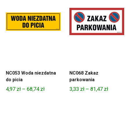
NC053 Woda niezdatna
NC068 Zakaz
do picia
parkowania
Zakres
Zakres
4,97
zł
–
68,74
zł
3,33
zł
–
81,47
zł
cen:
cen:
od
od
4,97 zł
3,33 zł
do
do
68,74 zł
81,47 zł