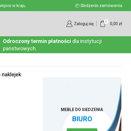
aju
📦 Śledzenie zamówienia
0
Zaloguj się
0,00
zł
Odroczony termin płatności
dla instytucji
państwowych.
naklejek
MEBLE DO SIEDZENIA
BIURO