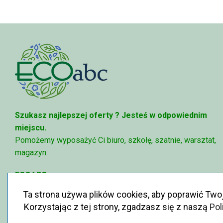
Szukasz najlepszej oferty ?
Jesteś w odpowiednim
miejscu.
Pomożemy wyposażyć Ci biuro, szkołę, szatnie, warsztat,
magazyn.
ECOABC
✉
sklep@ecoabc.pl
Ta strona używa plików cookies, aby poprawić Two
📳
515-056-515
Korzystając z tej strony, zgadzasz się z naszą
Pol
♻
Królewska 6, 05-825 Grodzisk Mazowiecki