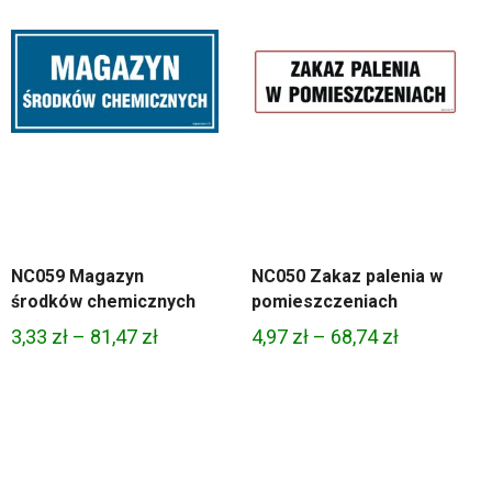
NC059 Magazyn
NC050 Zakaz palenia w
środków chemicznych
pomieszczeniach
Zakres
Zakres
3,33
zł
–
81,47
zł
4,97
zł
–
68,74
zł
cen:
cen:
od
od
3,33 zł
4,97 zł
do
do
81,47 zł
68,74 zł