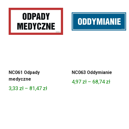
NC061 Odpady
NC063 Oddymianie
medyczne
Zakres
4,97
zł
–
68,74
zł
Zakres
3,33
zł
–
81,47
zł
cen:
cen:
od
od
4,97 zł
3,33 zł
do
do
68,74 zł
81,47 zł