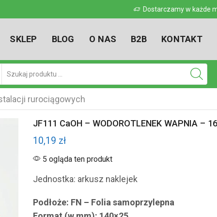
 w kraju
Dostarczamy w każde miejsce w kr
SKLEP
BLOG
O NAS
B2B
KONTAKT
Pole
wyszukiwania
talacji rurociągowych
JF111 CaOH – WODOROTLENEK WAPNIA – 16 
10,19
zł
5 ogląda ten produkt
Jednostka: arkusz naklejek
Podłoże: FN – Folia samoprzylepna
Format (w mm): 140×25