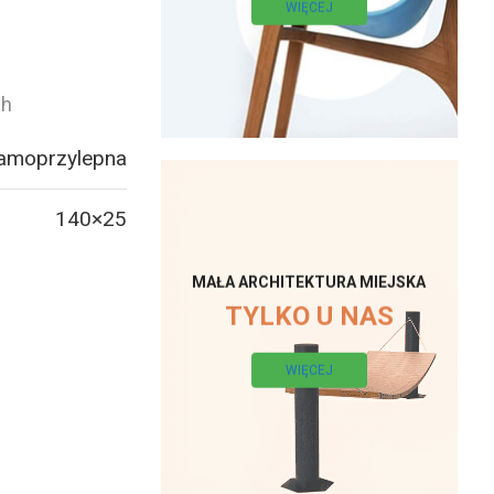
WIĘCEJ
ch
samoprzylepna
140×25
MAŁA ARCHITEKTURA MIEJSKA
TYLKO U NAS
WIĘCEJ