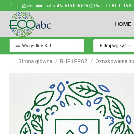
ejsce w kraju
📩 sklep@ecoabc.pl 📞 515 056 515 🕓 Pon. - Pt: 8:00 - 16:00
Dostarczamy w każde miejsce
HOME
Filtruj wg kat.
Wszystkie Kat.
Strona główna
BHP i PPOŻ
Oznakowanie ins
/
/