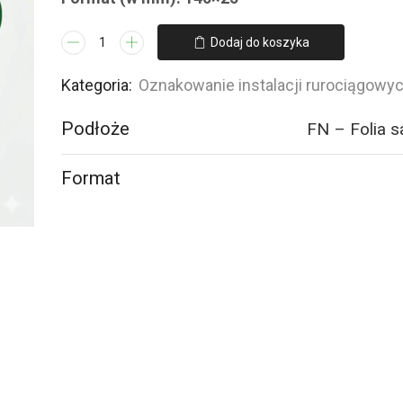
ilość
Dodaj do koszyka
JF111
CaOH
Kategoria:
Oznakowanie instalacji rurociągowy
-
Podłoże
FN – Folia 
WODOROTLENEK
WAPNIA
-
Format
16
naklejek