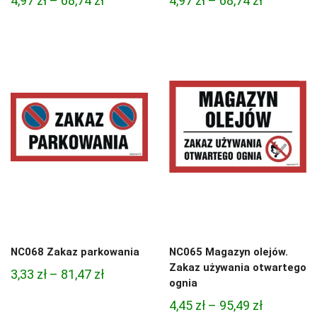
4,97
zł
–
68,74
zł
4,97
zł
–
68,74
zł
cen:
cen:
od
od
4,97 zł
4,97 zł
do
do
68,74 zł
68,74 zł
NC068 Zakaz parkowania
NC065 Magazyn olejów.
Zakaz używania otwartego
Zakres
3,33
zł
–
81,47
zł
ognia
cen:
Zakres
4,45
zł
–
95,49
zł
od