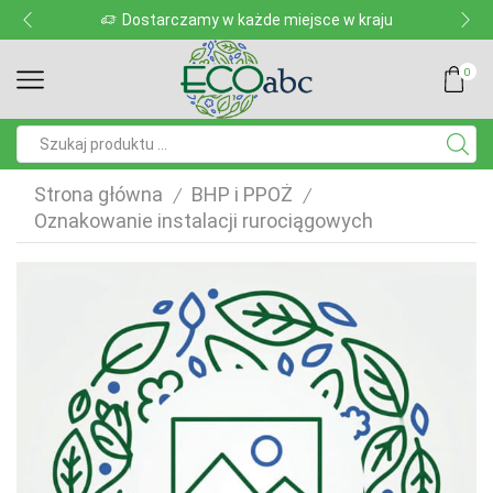
Dostarczamy w każde miejsce w kraju
0
Pole
wyszukiwania
Strona główna
BHP i PPOŻ
/
/
Oznakowanie instalacji rurociągowych