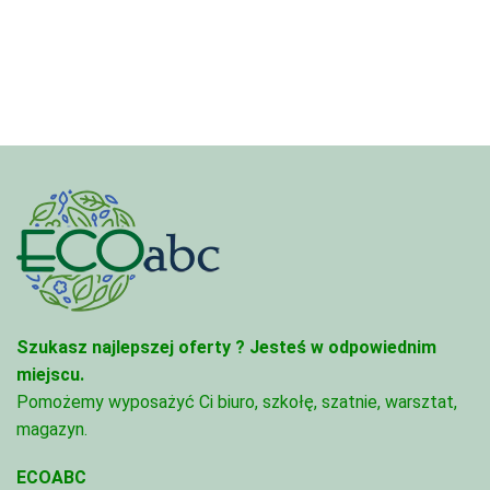
4,45 zł
3,33 zł
do
do
95,49 zł
81,47 zł
Szukasz najlepszej oferty ?
Jesteś w odpowiednim
miejscu.
Pomożemy wyposażyć Ci biuro, szkołę, szatnie, warsztat,
magazyn.
ECOABC