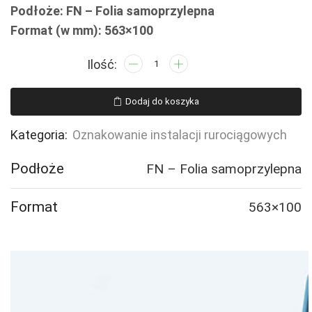
Podłoże: FN – Folia samoprzylepna
Format (w mm): 563×100
ilość
JF111
CaOH
Dodaj do koszyka
-
WODOROTLENEK
Kategoria:
Oznakowanie instalacji rurociągowych
WAPNIA
-
Podłoże
FN – Folia samoprzylepna
2
naklejek
Format
563×100