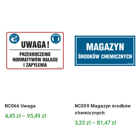
cen:
3,33 zł
od
do
4,45 zł
81,47 zł
do
95,49 zł
NC066 Uwaga
NC059 Magazyn środków
chemicznych
Zakres
4,45
zł
–
95,49
zł
Zakres
3,33
zł
–
81,47
zł
cen:
cen:
od
od