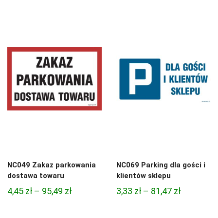
cen:
od
od
4,97 zł
4,97 zł
do
do
68,74 zł
68,74 zł
NC049 Zakaz parkowania
NC069 Parking dla gości i
dostawa towaru
klientów sklepu
Zakres
Zakres
4,45
zł
–
95,49
zł
3,33
zł
–
81,47
zł
cen:
cen:
od
od