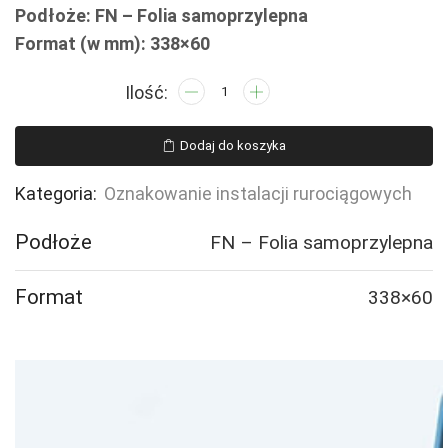
Podłoże: FN – Folia samoprzylepna
Format (w mm): 338×60
ilość
JF119
Diluted
Dodaj do koszyka
sulphuric
acid
Kategoria:
Oznakowanie instalacji rurociągowych
-
4
Podłoże
FN – Folia samoprzylepna
naklejek
Format
338×60