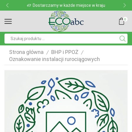
Dostarczamy w każde miejsce w kraju
0
Pole
wyszukiwania
Strona główna
BHP i PPOŻ
/
/
Oznakowanie instalacji rurociągowych