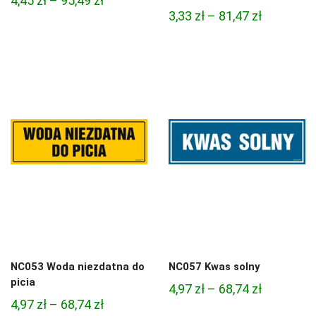
4,45
zł
–
95,49
zł
Zakres
3,33
zł
–
81,47
zł
cen:
cen:
od
od
4,45 zł
3,33 zł
do
do
95,49 zł
81,47 zł
NC053 Woda niezdatna do
NC057 Kwas solny
picia
Zakres
4,97
zł
–
68,74
zł
Zakres
4,97
zł
–
68,74
zł
cen: