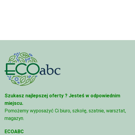
4,45 zł
3,33 zł
do
do
95,49 zł
81,47 zł
Szukasz najlepszej oferty ?
Jesteś w odpowiednim
miejscu.
Pomożemy wyposażyć Ci biuro, szkołę, szatnie, warsztat,
magazyn.
ECOABC