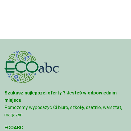
3,33 zł
3,33 zł
do
do
81,47 zł
81,47 zł
Szukasz najlepszej oferty ?
Jesteś w odpowiednim
miejscu.
Pomożemy wyposażyć Ci biuro, szkołę, szatnie, warsztat,
magazyn.
ECOABC