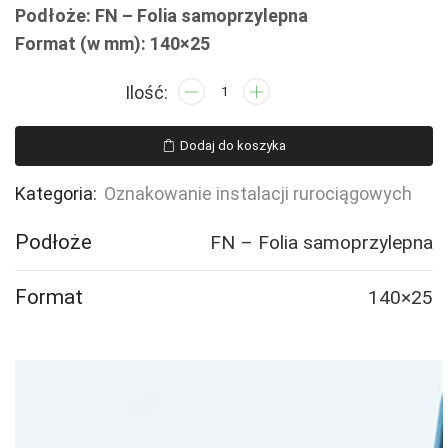
Podłoże: FN – Folia samoprzylepna
Format (w mm): 140×25
ilość
JF345
POWIETRZE
Dodaj do koszyka
STERUJĄCE
-
Kategoria:
Oznakowanie instalacji rurociągowych
16
naklejek
Podłoże
FN – Folia samoprzylepna
Format
140×25