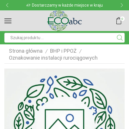
Dostarczamy w każde miejsce w kraju
0
Pole
wyszukiwania
Strona główna
BHP i PPOŻ
/
/
Oznakowanie instalacji rurociągowych