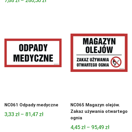
7,88
zł
–
280,50
zł
cen:
cen:
od
od
4,97 zł
7,88 zł
do
do
68,74 zł
280,50 zł
NC061 Odpady medyczne
NC065 Magazyn olejów.
Zakaz używania otwartego
Zakres
3,33
zł
–
81,47
zł
ognia
cen:
Zakres
4,45
zł
–
95,49
zł
od