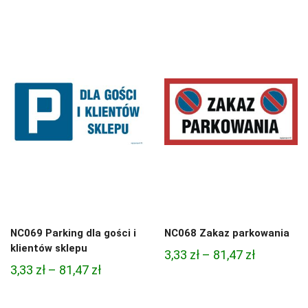
cen:
3,33 zł
od
do
4,45 zł
81,47 zł
do
95,49 zł
NC069 Parking dla gości i
NC068 Zakaz parkowania
klientów sklepu
Zakres
3,33
zł
–
81,47
zł
Zakres
3,33
zł
–
81,47
zł
cen:
cen:
od
od