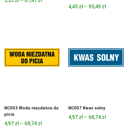
3,33
zł
–
81,47
zł
Zakres
4,45
zł
–
95,49
zł
cen:
cen:
od
od
3,33 zł
4,45 zł
do
do
81,47 zł
95,49 zł
NC053 Woda niezdatna do
NC057 Kwas solny
picia
Zakres
4,97
zł
–
68,74
zł
Zakres
4,97
zł
–
68,74
zł
cen: