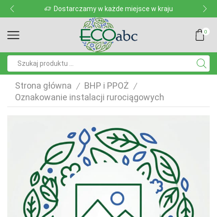
Dostarczamy w każde miejsce w kraju
0
Pole
wyszukiwania
Strona główna
BHP i PPOŻ
/
/
Oznakowanie instalacji rurociągowych