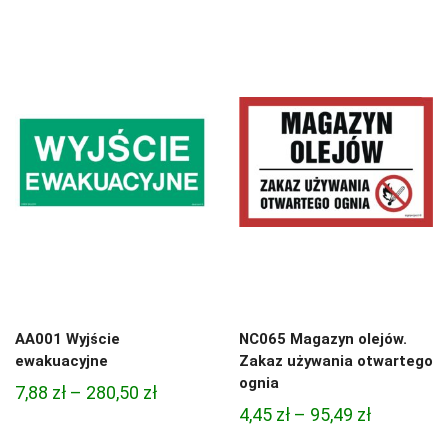
cen:
od
od
4,97 zł
4,97 zł
do
do
68,74 zł
68,74 zł
AA001 Wyjście
NC065 Magazyn olejów.
ewakuacyjne
Zakaz używania otwartego
ognia
Zakres
7,88
zł
–
280,50
zł
Zakres
4,45
zł
–
95,49
zł
cen:
cen:
od