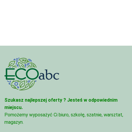
od
7,88 zł
4,45 zł
do
do
280,50 zł
95,49 zł
Szukasz najlepszej oferty ?
Jesteś w odpowiednim
miejscu.
Pomożemy wyposażyć Ci biuro, szkołę, szatnie, warsztat,
magazyn.