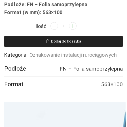
Podłoże: FN – Folia samoprzylepna
Format (w mm): 563×100
ilość
JF349
POWRÓT
Dodaj do koszyka
PALIWA
-
Kategoria:
Oznakowanie instalacji rurociągowych
2
naklejek
Podłoże
FN – Folia samoprzylepna
Format
563×100