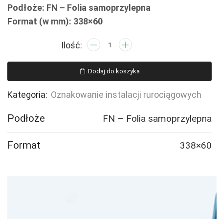
Podłoże: FN – Folia samoprzylepna
Format (w mm): 338×60
ilość
JF349
POWRÓT
Dodaj do koszyka
PALIWA
-
Kategoria:
Oznakowanie instalacji rurociągowych
4
naklejek
Podłoże
FN – Folia samoprzylepna
Format
338×60