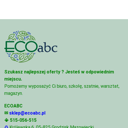
68,74 zł
81,47 zł
Szukasz najlepszej oferty ?
Jesteś w odpowiednim
miejscu.
Pomożemy wyposażyć Ci biuro, szkołę, szatnie, warsztat,
magazyn.
ECOABC
✉
sklep@ecoabc.pl
📳
515-056-515
♻
Królewska 6, 05-825 Grodzisk Mazowiecki