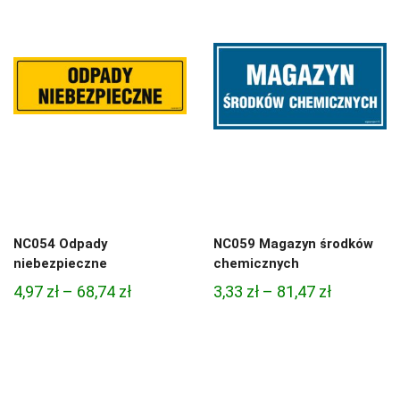
do
do
81,47 zł
81,47 zł
NC054 Odpady
NC059 Magazyn środków
niebezpieczne
chemicznych
Zakres
Zakres
4,97
zł
–
68,74
zł
3,33
zł
–
81,47
zł
cen:
cen:
od
od
4,97 zł
3,33 zł
do
do