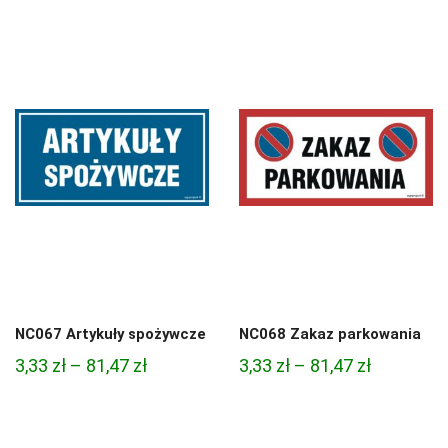
cen:
cen:
od
od
4,97 zł
4,45 zł
do
do
68,74 zł
95,49 zł
NC067 Artykuły spożywcze
NC068 Zakaz parkowania
Zakres
Zakres
3,33
zł
–
81,47
zł
3,33
zł
–
81,47
zł
cen:
cen:
od
od
3,33 zł
3,33 zł