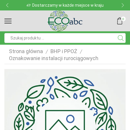
y w każde miejsce w kraju
Dostarczamy w 
0
Pole
wyszukiwania
Strona główna
BHP i PPOŻ
/
/
Oznakowanie instalacji rurociągowych