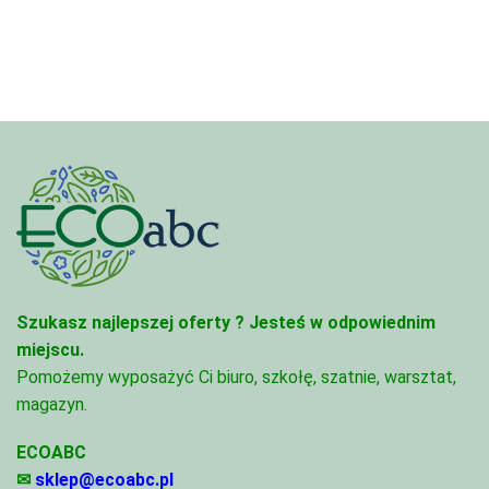
3,33 zł
3,33 zł
do
do
81,47 zł
81,47 zł
Szukasz najlepszej oferty ?
Jesteś w odpowiednim
miejscu.
Pomożemy wyposażyć Ci biuro, szkołę, szatnie, warsztat,
magazyn.
ECOABC
✉
sklep@ecoabc.pl