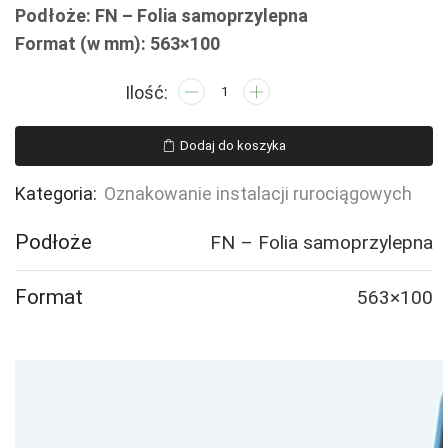
Podłoże: FN – Folia samoprzylepna
Format (w mm): 563×100
ilość
JF356
PROPANE
Dodaj do koszyka
GAS
-
Kategoria:
Oznakowanie instalacji rurociągowych
2
naklejek
Podłoże
FN – Folia samoprzylepna
Format
563×100