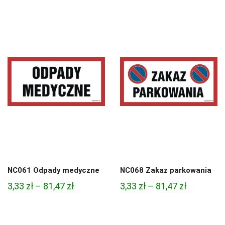
cen:
cen:
od
od
4,97 zł
4,97 zł
do
do
68,74 zł
68,74 zł
NC061 Odpady medyczne
NC068 Zakaz parkowania
Zakres
Zakres
3,33
zł
–
81,47
zł
3,33
zł
–
81,47
zł
cen:
cen:
od
od