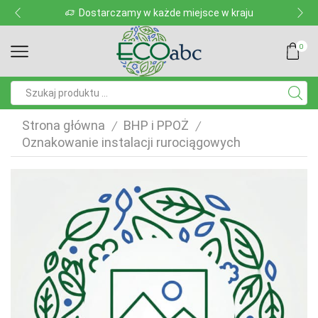
Dostarczamy w każde miejsce w kraju
0
Pole
wyszukiwania
Strona główna
BHP i PPOŻ
/
/
Oznakowanie instalacji rurociągowych