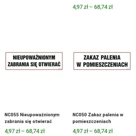
cen:
Zakres
4,97
zł
–
68,74
zł
od
cen:
3,33 zł
od
do
4,97 zł
81,47 zł
do
68,74 zł
NC055 Nieupoważnionym
NC050 Zakaz palenia w
zabrania się otwierać
pomieszczeniach
Zakres
Zakres
4,97
zł
–
68,74
zł
4,97
zł
–
68,74
zł