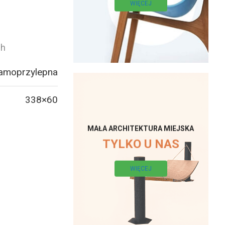
WIĘCEJ
ch
samoprzylepna
338×60
MAŁA ARCHITEKTURA MIEJSKA
TYLKO U NAS
WIĘCEJ