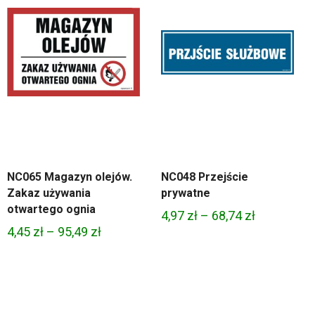
NC065 Magazyn olejów.
NC048 Przejście
Zakaz używania
prywatne
otwartego ognia
Zakres
4,97
zł
–
68,74
zł
Zakres
4,45
zł
–
95,49
zł
cen:
cen:
od
od
4,97 zł
4,45 zł
do
do
68,74 zł