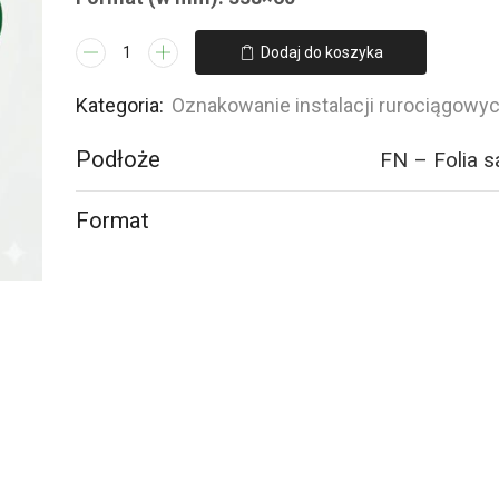
ilość
Dodaj do koszyka
JF356
PROPANE
Kategoria:
Oznakowanie instalacji rurociągowy
GAS
Podłoże
FN – Folia 
-
4
naklejek
Format