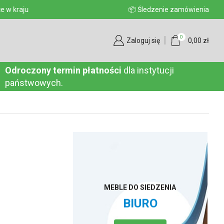
aju
📦 Śledzenie zamówienia
0
Zaloguj się
0,00
zł
Odroczony termin płatności
dla instytucji
państwowych.
MEBLE DO SIEDZENIA
BIURO