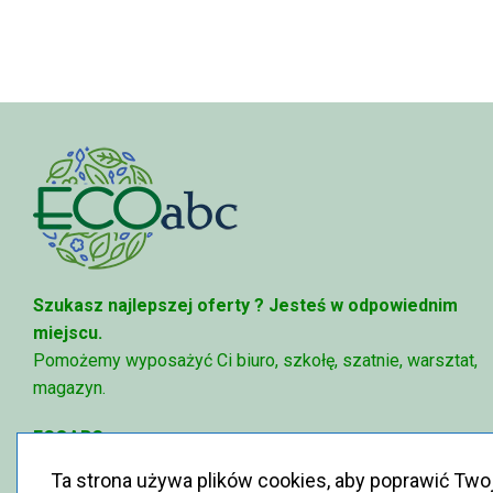
Szukasz najlepszej oferty ?
Jesteś w odpowiednim
miejscu.
Pomożemy wyposażyć Ci biuro, szkołę, szatnie, warsztat,
magazyn.
ECOABC
✉
sklep@ecoabc.pl
Ta strona używa plików cookies, aby poprawić Two
📳
515-056-515