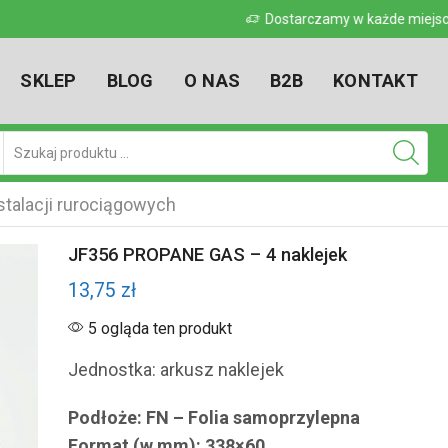
 w kraju
Dostarczamy w każde miejsce w kr
SKLEP
BLOG
O NAS
B2B
KONTAKT
Pole
wyszukiwania
talacji rurociągowych
JF356 PROPANE GAS – 4 naklejek
13,75
zł
5 ogląda ten produkt
Jednostka: arkusz naklejek
Podłoże: FN – Folia samoprzylepna
Format (w mm): 338×60