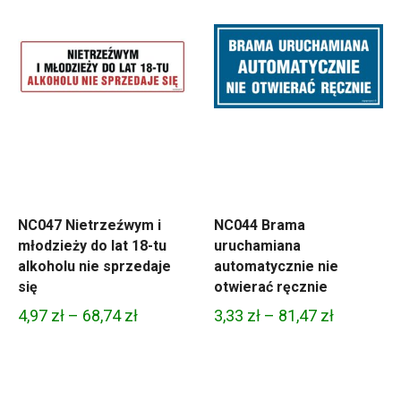
NC047 Nietrzeźwym i
NC044 Brama
młodzieży do lat 18-tu
uruchamiana
alkoholu nie sprzedaje
automatycznie nie
się
otwierać ręcznie
Zakres
Zakres
4,97
zł
–
68,74
zł
3,33
zł
–
81,47
zł
cen:
cen:
od
od
4,97 zł
3,33 zł
zł