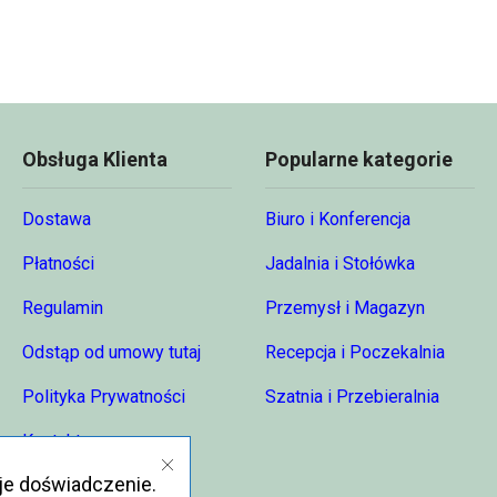
do
do
68,74 zł
81,47 zł
Obsługa Klienta
Popularne kategorie
Dostawa
Biuro i Konferencja
Płatności
Jadalnia i Stołówka
Regulamin
Przemysł i Magazyn
Odstąp od umowy tutaj
Recepcja i Poczekalnia
Polityka Prywatności
Szatnia i Przebieralnia
Kontakt
je doświadczenie.
O nas