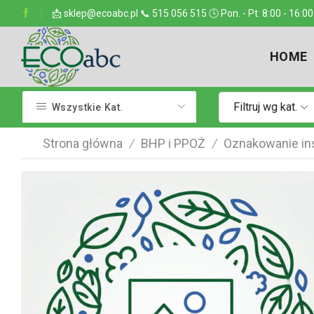
ejsce w kraju
📩 sklep@ecoabc.pl 📞 515 056 515 🕓 Pon. - Pt: 8:00 - 16:00
Dostarczamy w każde miejsce
HOME
Filtruj wg kat.
Wszystkie Kat.
Strona główna
BHP i PPOŻ
Oznakowanie ins
/
/