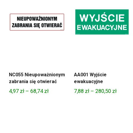
NC055 Nieupoważnionym
AA001 Wyjście
zabrania się otwierać
ewakuacyjne
Zakres
Zakres
4,97
zł
–
68,74
zł
7,88
zł
–
280,50
zł
cen:
cen:
od
od
4,97 zł
7,88 zł
do
do
68,74 zł
280,50 