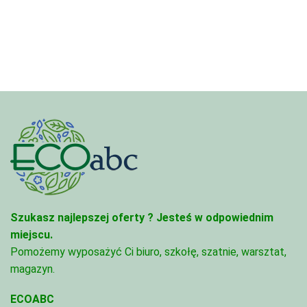
4,97 zł
3,33 zł
do
do
68,74 zł
81,47 zł
Szukasz najlepszej oferty ?
Jesteś w odpowiednim
miejscu.
Pomożemy wyposażyć Ci biuro, szkołę, szatnie, warsztat,
magazyn.
ECOABC