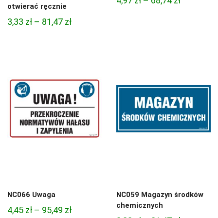
4,97
zł
–
68,74
zł
otwierać ręcznie
cen:
Zakres
3,33
zł
–
81,47
zł
od
cen:
4,97 zł
od
do
3,33 zł
68,74 zł
do
81,47 zł
NC066 Uwaga
NC059 Magazyn środków
chemicznych
Zakres
4,45
zł
–
95,49
zł