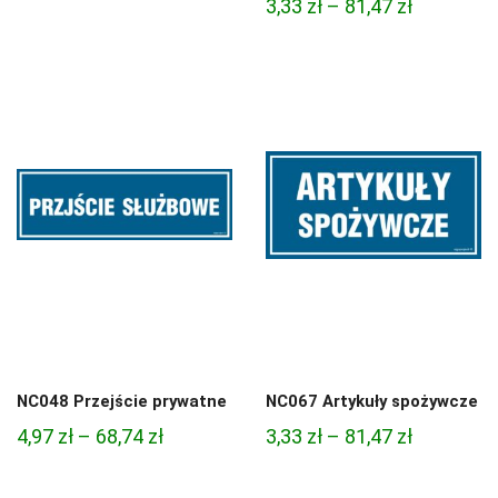
Zakres
3,33
zł
–
81,47
zł
cen:
cen:
od
od
4,45 zł
3,33 zł
do
do
95,49 zł
81,47 zł
NC048 Przejście prywatne
NC067 Artykuły spożywcze
Zakres
Zakres
4,97
zł
–
68,74
zł
3,33
zł
–
81,47
zł
cen:
cen:
od
od