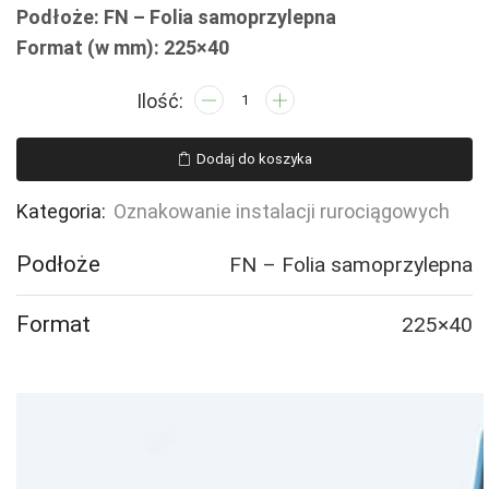
Podłoże: FN – Folia samoprzylepna
Format (w mm): 225×40
ilość
JF359
PROPEN
Dodaj do koszyka
-
5
Kategoria:
Oznakowanie instalacji rurociągowych
naklejek
Podłoże
FN – Folia samoprzylepna
Format
225×40