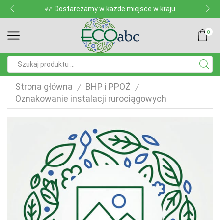
Dostarczamy w każde miejsce w kraju
0
Pole
wyszukiwania
Strona główna
BHP i PPOŻ
/
/
Oznakowanie instalacji rurociągowych