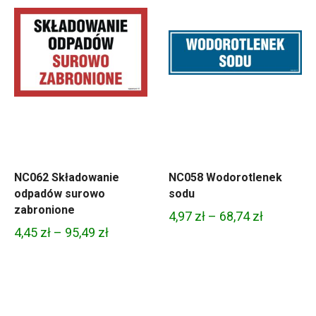
NC062 Składowanie
NC058 Wodorotlenek
odpadów surowo
sodu
zabronione
Zakres
4,97
zł
–
68,74
zł
Zakres
4,45
zł
–
95,49
zł
cen:
cen:
od
od
4,97 zł
4,45 zł
do
do
68,74 zł