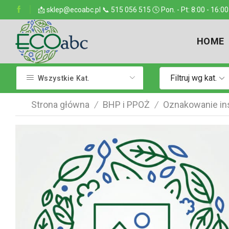
ejsce w kraju
📩 sklep@ecoabc.pl 📞 515 056 515 🕓 Pon. - Pt: 8:00 - 16:00
Dostarczamy w każde miejsce
HOME
Filtruj wg kat.
Wszystkie Kat.
Strona główna
BHP i PPOŻ
Oznakowanie ins
/
/