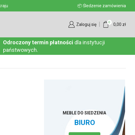
aju
📦 Śledzenie zamówienia
0
Zaloguj się
0,00
zł
Odroczony termin płatności
dla instytucji
państwowych.
MEBLE DO SIEDZENIA
BIURO