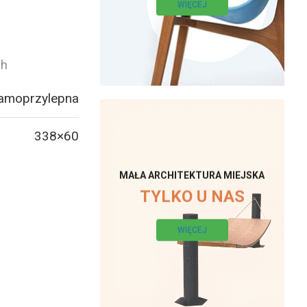
WIĘCEJ
ch
samoprzylepna
338×60
MAŁA ARCHITEKTURA MIEJSKA
TYLKO U NAS
WIĘCEJ