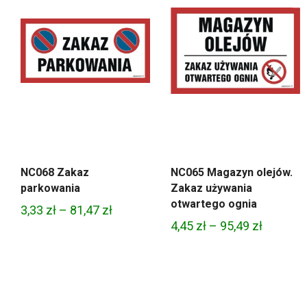
NC068 Zakaz
NC065 Magazyn olejów.
parkowania
Zakaz używania
otwartego ognia
Zakres
3,33
zł
–
81,47
zł
Zakres
4,45
zł
–
95,49
zł
cen:
cen:
od
od
3,33 zł
4,45 zł
do
do
81,47 zł