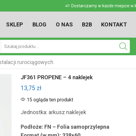
 w kraju
Dostarczamy w każde miejsce w kr
SKLEP
BLOG
O NAS
B2B
KONTAKT
Pole
wyszukiwania
talacji rurociągowych
JF361 PROPENE – 4 naklejek
13,75
zł
15 ogląda ten produkt
Jednostka: arkusz naklejek
Podłoże: FN – Folia samoprzylepna
Format (w mm): 338×60