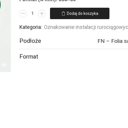
ilość
Dodaj do koszyka
JF361
PROPENE
Kategoria:
Oznakowanie instalacji rurociągowy
-
Podłoże
FN – Folia 
4
naklejek
Format