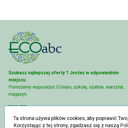
95,49 zł
Szukasz najlepszej oferty ?
Jesteś w odpowiednim
miejscu.
Pomożemy wyposażyć Ci biuro, szkołę, szatnie, warsztat,
magazyn.
ECOABC
✉
sklep@ecoabc.pl
Ta strona używa plików cookies, aby poprawić Two
📳
515-056-515
Korzystając z tej strony, zgadzasz się z naszą
Pol