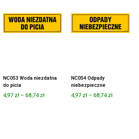
NC053 Woda niezdatna
NC054 Odpady
do picia
niebezpieczne
Zakres
Zakres
4,97
zł
–
68,74
zł
4,97
zł
–
68,74
zł
cen:
cen:
od
od
4,97 zł
4,97 zł
do
do
68,74 zł
68,74 zł