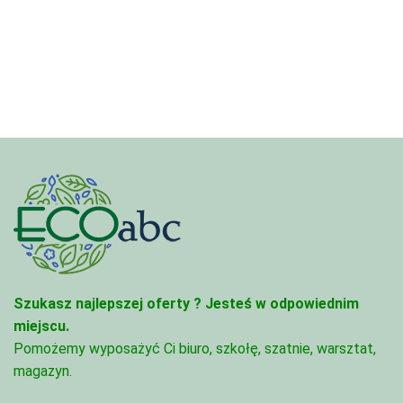
od
od
4,97 zł
3,33 zł
do
do
68,74 zł
81,47 zł
Szukasz najlepszej oferty ?
Jesteś w odpowiednim
miejscu.
Pomożemy wyposażyć Ci biuro, szkołę, szatnie, warsztat,
magazyn.