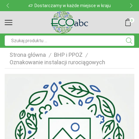
Dostarczamy w każde miejsce w kraju
0
Pole
wyszukiwania
Strona główna
BHP i PPOŻ
/
/
Oznakowanie instalacji rurociągowych