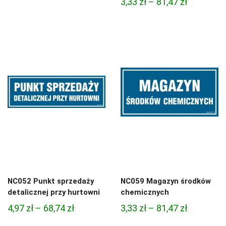
Zakres
3,33
zł
–
81,47
zł
od
cen:
4,45 zł
od
do
3,33 zł
95,49 zł
do
81,47 zł
NC052 Punkt sprzedaży
NC059 Magazyn środków
detalicznej przy hurtowni
chemicznych
Zakres
Zakres
4,97
zł
–
68,74
zł
3,33
zł
–
81,47
zł
cen:
cen: