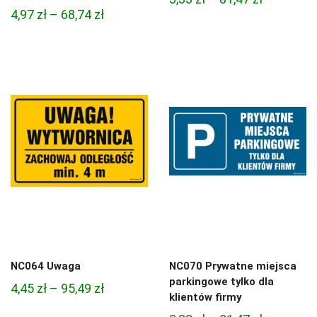
Zakres
4,97
zł
–
68,74
zł
cen:
cen:
od
od
3,33 zł
4,97 zł
do
do
81,47 zł
68,74 zł
NC064 Uwaga
NC070 Prywatne miejsca
parkingowe tylko dla
Zakres
4,45
zł
–
95,49
zł
klientów firmy
cen: