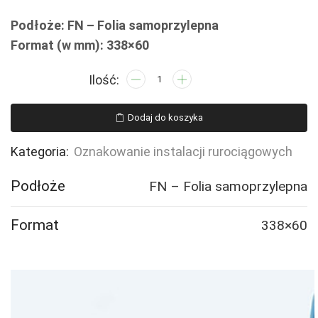
Podłoże: FN – Folia samoprzylepna
Format (w mm): 338×60
ilość
JF363
PRZEWÓD
Dodaj do koszyka
DOPROW.
SUBS.
Kategoria:
Oznakowanie instalacji rurociągowych
RADIOAKT.
-
Podłoże
FN – Folia samoprzylepna
4
naklejek
Format
338×60