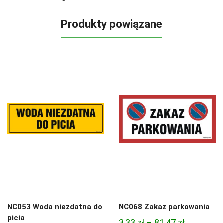
Produkty powiązane
NC053 Woda niezdatna do
NC068 Zakaz parkowania
picia
Zakres
3,33
zł
–
81,47
zł