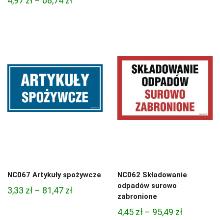
4,97
zł
–
68,74
zł
cen:
cen:
od
od
4,97 zł
4,97 zł
do
do
68,74 zł
68,74 zł
NC067 Artykuły spożywcze
NC062 Składowanie
odpadów surowo
Zakres
3,33
zł
–
81,47
zł
zabronione
cen:
Zakres
4,45
zł
–
95,49
zł
od