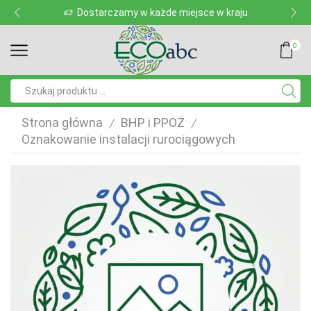
Dostarczamy w każde miejsce w kraju
0
Pole
wyszukiwania
Strona główna
BHP i PPOŻ
/
/
Oznakowanie instalacji rurociągowych