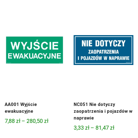
cen:
3,33 zł
od
do
4,45 zł
81,47 zł
do
95,49 zł
AA001 Wyjście
NC051 Nie dotyczy
ewakuacyjne
zaopatrzenia i pojazdów w
naprawie
Zakres
7,88
zł
–
280,50
zł
Zakres
3,33
zł
–
81,47
zł
cen:
cen:
od