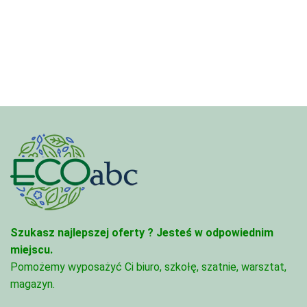
od
7,88 zł
3,33 zł
do
do
280,50 zł
81,47 zł
Szukasz najlepszej oferty ?
Jesteś w odpowiednim
miejscu.
Pomożemy wyposażyć Ci biuro, szkołę, szatnie, warsztat,
magazyn.