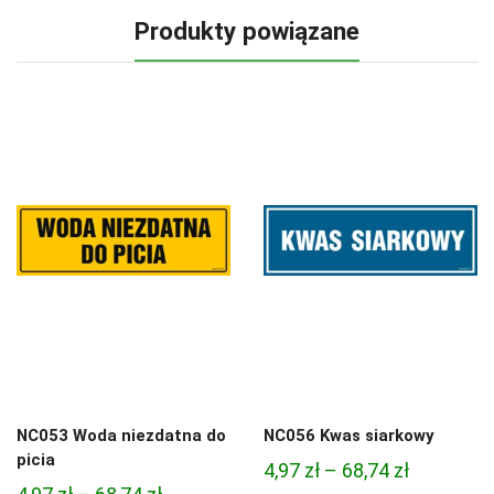
Produkty powiązane
NC053 Woda niezdatna do
NC056 Kwas siarkowy
picia
Zakres
4,97
zł
–
68,74
zł
Zakres