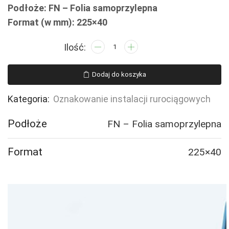
Podłoże: FN – Folia samoprzylepna
Format (w mm): 225×40
ilość
JF367
PRZEWÓD
Dodaj do koszyka
POWROTNY
-
Kategoria:
Oznakowanie instalacji rurociągowych
5
naklejek
Podłoże
FN – Folia samoprzylepna
Format
225×40