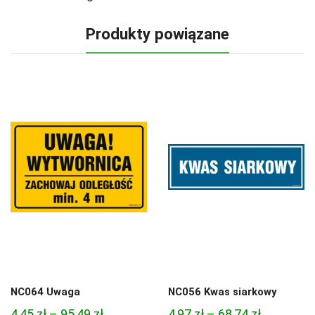
Produkty powiązane
NC064 Uwaga
NC056 Kwas siarkowy
Zakres
Zakres
4,45
zł
–
95,49
zł
4,97
zł
–
68,74
zł