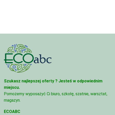
4,97 zł
4,45 zł
do
do
68,74 zł
95,49 zł
Szukasz najlepszej oferty ?
Jesteś w odpowiednim
miejscu.
Pomożemy wyposażyć Ci biuro, szkołę, szatnie, warsztat,
magazyn.
ECOABC