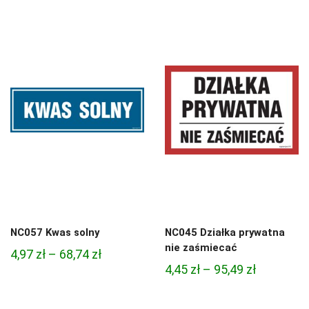
cen:
cen:
od
od
3,33 zł
3,33 zł
do
do
81,47 zł
81,47 zł
NC057 Kwas solny
NC045 Działka prywatna
nie zaśmiecać
Zakres
4,97
zł
–
68,74
zł
Zakres
4,45
zł
–
95,49
zł
cen:
cen:
od
od