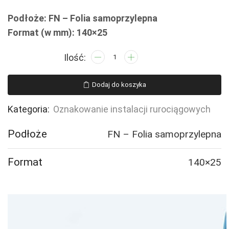
Podłoże: FN – Folia samoprzylepna
Format (w mm): 140×25
ilość
JF366
PRZEWÓD
Dodaj do koszyka
GRZEWCZY
ZASILAJĄCY
Kategoria:
Oznakowanie instalacji rurociągowych
-
16
Podłoże
FN – Folia samoprzylepna
naklejek
Format
140×25