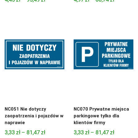
cen:
cen:
od
od
4,45 zł
4,97 zł
do
do
95,49 zł
68,74 zł
NC051 Nie dotyczy
NC070 Prywatne miejsca
zaopatrzenia i pojazdów w
parkingowe tylko dla
naprawie
klientów firmy
Zakres
Zakres
3,33
zł
–
81,47
zł
3,33
zł
–
81,47
zł