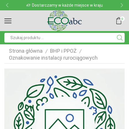
Dostarczamy w każde miejsce w kraju
0
Pole
wyszukiwania
Strona główna
BHP i PPOŻ
/
/
Oznakowanie instalacji rurociągowych