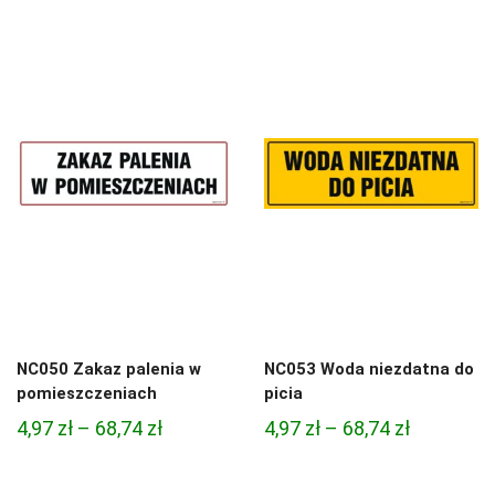
cen:
cen:
od
od
4,97 zł
4,97 zł
do
do
68,74 zł
68,74 zł
NC050 Zakaz palenia w
NC053 Woda niezdatna do
pomieszczeniach
picia
Zakres
Zakres
4,97
zł
–
68,74
zł
4,97
zł
–
68,74
zł
cen:
cen:
od
od