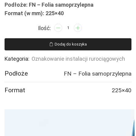
Podłoże: FN – Folia samoprzylepna
Format (w mm): 225×40
ilość
JF379
PRZEWÓD
Dodaj do koszyka
ZASILAJĄCY
SKROPLIN
Kategoria:
Oznakowanie instalacji rurociągowych
-
5
Podłoże
FN – Folia samoprzylepna
naklejek
Format
225×40