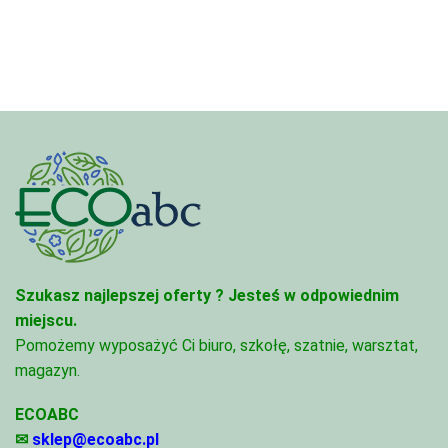
4,45 zł
68,74 zł
do
95,49 zł
Szukasz najlepszej oferty ?
Jesteś w odpowiednim
miejscu.
Pomożemy wyposażyć Ci biuro, szkołę, szatnie, warsztat,
magazyn.
ECOABC
✉
sklep@ecoabc.pl