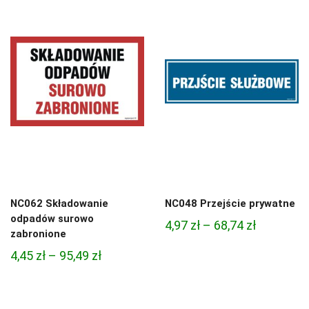
4,97 zł
4,97 zł
do
do
68,74 zł
68,74 zł
NC062 Składowanie
NC048 Przejście prywatne
odpadów surowo
Zakres
4,97
zł
–
68,74
zł
zabronione
cen:
Zakres
4,45
zł
–
95,49
zł
od
cen:
4,97 zł
od
do