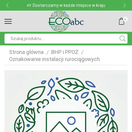
Dostarczamy w każde miejsce w kraju
0
Pole
wyszukiwania
Strona główna
BHP i PPOŻ
/
/
Oznakowanie instalacji rurociągowych