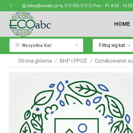
ejsce w kraju
📩 sklep@ecoabc.pl 📞 515 056 515 🕓 Pon. - Pt: 8:00 - 16:00
Dostarczamy w każde miejsce
HOME
Filtruj wg kat.
Wszystkie Kat.
Strona główna
BHP i PPOŻ
Oznakowanie su
/
/