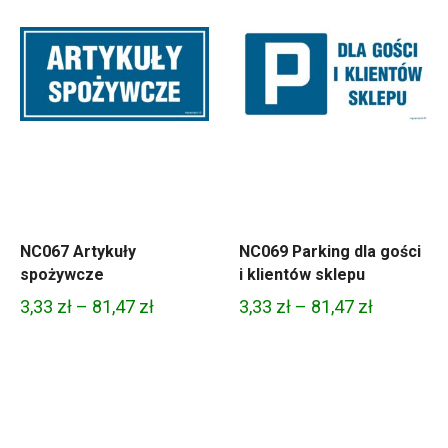
NC067 Artykuły
NC069 Parking dla gości
spożywcze
i klientów sklepu
Zakres
Zakres
3,33
zł
–
81,47
zł
3,33
zł
–
81,47
zł
cen:
cen:
od
od
3,33 zł
3,33 zł
do
do
81,47 zł
81,47 zł