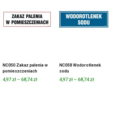
NC050 Zakaz palenia w
NC058 Wodorotlenek
pomieszczeniach
sodu
Zakres
Zakres
4,97
zł
–
68,74
zł
4,97
zł
–
68,74
zł
cen:
cen:
od
od
4,97 zł
4,97 zł
do
do
68,74 zł
68,74 zł