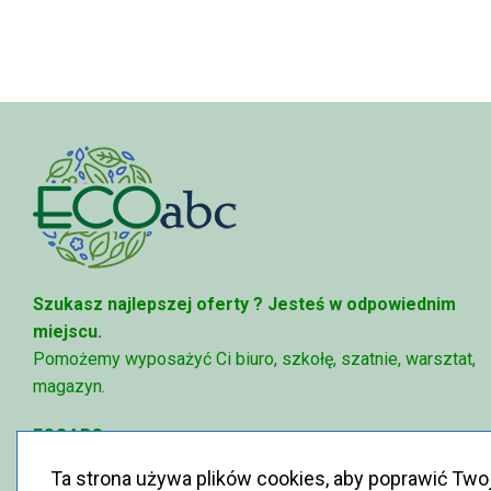
do
68,74 zł
Szukasz najlepszej oferty ?
Jesteś w odpowiednim
miejscu.
Pomożemy wyposażyć Ci biuro, szkołę, szatnie, warsztat,
magazyn.
ECOABC
✉
sklep@ecoabc.pl
Ta strona używa plików cookies, aby poprawić Two
📳
515-056-515