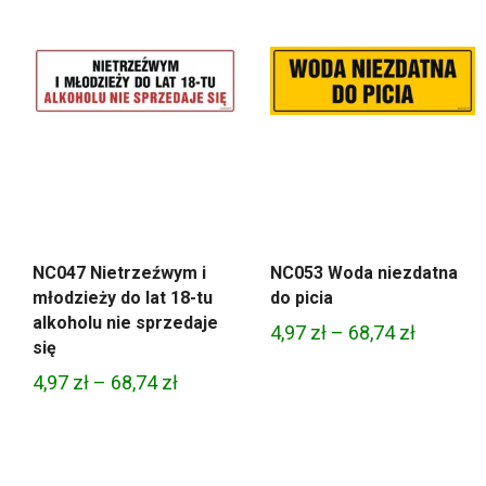
NC047 Nietrzeźwym i
NC053 Woda niezdatna
młodzieży do lat 18-tu
do picia
alkoholu nie sprzedaje
Zakres
4,97
zł
–
68,74
zł
się
cen:
Zakres
4,97
zł
–
68,74
zł
od
cen:
4,97 zł
od
do
4,97 zł
68,74 zł