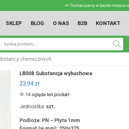
 w kraju
Dostarczamy w każde miejsce w kr
SKLEP
BLOG
O NAS
B2B
KONTAKT
Pole
wyszukiwania
bstancji chemicznych
LB008 Substancja wybuchowa
23,94
zł
14 ogląda ten produkt
Jednostka:
szt.
Podłoże: PN – Płyta 1mm
Format (w mm): 250×375