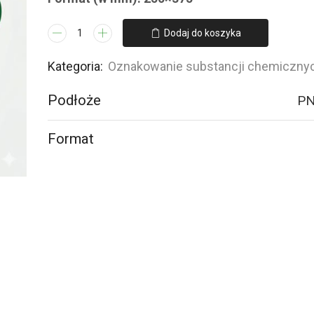
ilość
Dodaj do koszyka
LB008
Substancja
Kategoria:
Oznakowanie substancji chemiczny
wybuchowa
Podłoże
PN
Format