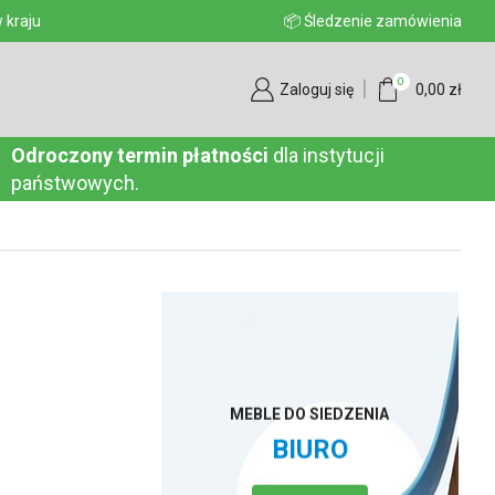
aju
📦 Śledzenie zamówienia
0
Zaloguj się
0,00
zł
Odroczony termin płatności
dla instytucji
państwowych.
MEBLE DO SIEDZENIA
BIURO