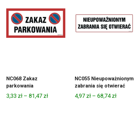
NC068 Zakaz
NC055 Nieupoważnionym
parkowania
zabrania się otwierać
Zakres
Zakres
3,33
zł
–
81,47
zł
4,97
zł
–
68,74
zł
cen:
cen:
od
od
3,33 zł
4,97 zł
do
do
81,47 zł
68,74 zł