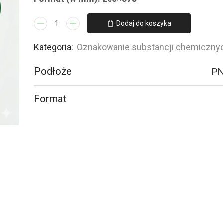
ilość
Dodaj do koszyka
LB010
Substancja
Kategoria:
Oznakowanie substancji chemiczny
niebezpieczna
Podłoże
PN
dla
środowiska
Format