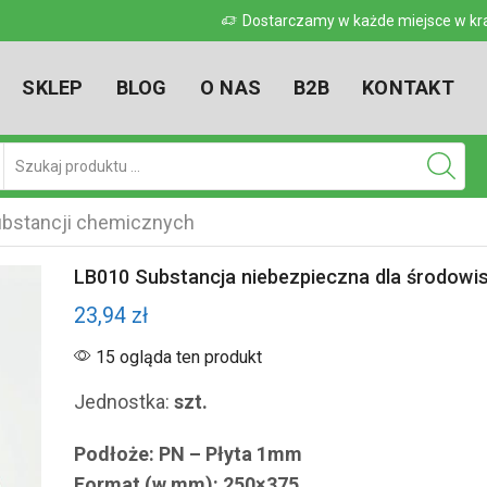
 w kraju
Dostarczamy w każde miejsce w kr
SKLEP
BLOG
O NAS
B2B
KONTAKT
Pole
wyszukiwania
bstancji chemicznych
LB010 Substancja niebezpieczna dla środowi
23,94
zł
15 ogląda ten produkt
Jednostka:
szt.
Podłoże: PN – Płyta 1mm
Format (w mm): 250×375