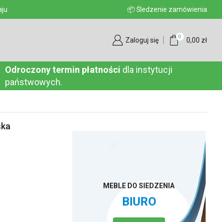
aju
📦 Śledzenie zamówienia
0
Zaloguj się
0,00
zł
Odroczony termin płatności
dla instytucji
państwowych.
ska
MEBLE DO SIEDZENIA
BIURO