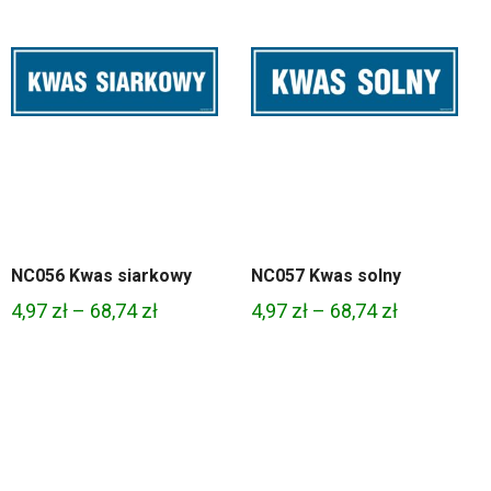
NC056 Kwas siarkowy
NC057 Kwas solny
Zakres
Zakres
4,97
zł
–
68,74
zł
4,97
zł
–
68,74
zł
cen:
cen:
od
od
4,97 zł
4,97 zł
do
do
68,74 zł
68,74 zł