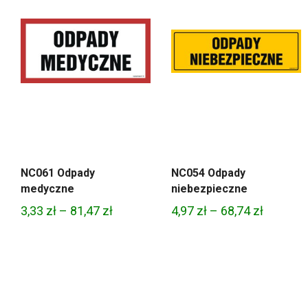
NC061 Odpady
NC054 Odpady
medyczne
niebezpieczne
Zakres
Zakres
3,33
zł
–
81,47
zł
4,97
zł
–
68,74
zł
cen:
cen:
od
od
3,33 zł
4,97 zł
do
do
81,47 zł
68,74 zł