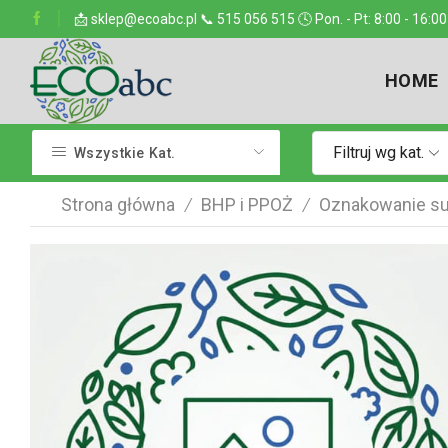
ejsce w kraju
📩 sklep@ecoabc.pl 📞 515 056 515 🕓 Pon. - Pt: 8:00 - 16:00
Dostarczamy w każde miejsce
HOME
Filtruj wg kat.
Wszystkie Kat.
Strona główna
BHP i PPOŻ
Oznakowanie su
/
/