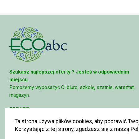
Szukasz najlepszej oferty ?
Jesteś w odpowiednim
miejscu.
Pomożemy wyposażyć Ci biuro, szkołę, szatnie, warsztat,
magazyn.
ECOABC
✉
sklep@ecoabc.pl
Ta strona używa plików cookies, aby poprawić Two
📳
515-056-515
Korzystając z tej strony, zgadzasz się z naszą
Pol
♻
Królewska 6, 05-825 Grodzisk Mazowiecki